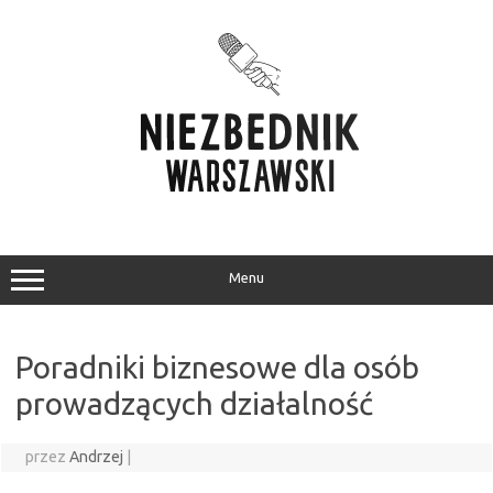
Przejdź
do
treści
Menu
Poradniki biznesowe dla osób
prowadzących działalność
przez
Andrzej
|