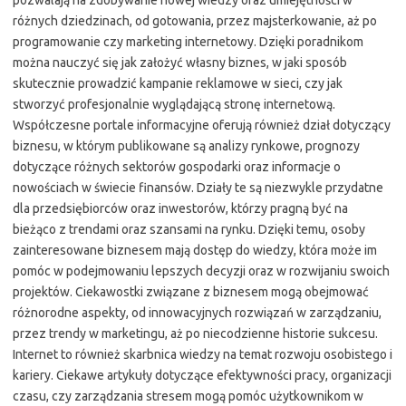
pozwalają na zdobywanie nowej wiedzy oraz umiejętności w
różnych dziedzinach, od gotowania, przez majsterkowanie, aż po
programowanie czy marketing internetowy. Dzięki poradnikom
można nauczyć się jak założyć własny biznes, w jaki sposób
skutecznie prowadzić kampanie reklamowe w sieci, czy jak
stworzyć profesjonalnie wyglądającą stronę internetową.
Współczesne portale informacyjne oferują również dział dotyczący
biznesu, w którym publikowane są analizy rynkowe, prognozy
dotyczące różnych sektorów gospodarki oraz informacje o
nowościach w świecie finansów. Działy te są niezwykle przydatne
dla przedsiębiorców oraz inwestorów, którzy pragną być na
bieżąco z trendami oraz szansami na rynku. Dzięki temu, osoby
zainteresowane biznesem mają dostęp do wiedzy, która może im
pomóc w podejmowaniu lepszych decyzji oraz w rozwijaniu swoich
projektów. Ciekawostki związane z biznesem mogą obejmować
różnorodne aspekty, od innowacyjnych rozwiązań w zarządzaniu,
przez trendy w marketingu, aż po niecodzienne historie sukcesu.
Internet to również skarbnica wiedzy na temat rozwoju osobistego i
kariery. Ciekawe artykuły dotyczące efektywności pracy, organizacji
czasu, czy zarządzania stresem mogą pomóc użytkownikom w