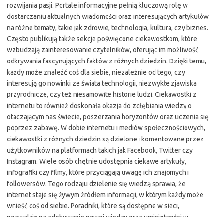
rozwijania pasji. Portale informacyjne pełnią kluczową rolę w
dostarczaniu aktualnych wiadomości oraz interesujących artykułów
na różne tematy, takie jak zdrowie, technologia, kultura, czy biznes.
Często publikują także sekcje poświęcone ciekawostkom, które
wzbudzają zainteresowanie czytelników, oferując im możliwość
odkrywania fascynujących faktów z różnych dziedzin. Dzięki temu,
każdy może znaleźć coś dla siebie, niezależnie od tego, czy
interesują go nowinki ze świata technologii, niezwykłe zjawiska
przyrodnicze, czy też niesamowite historie ludzi. Ciekawostki z
internetu to również doskonała okazja do zgłębiania wiedzy o
otaczającym nas świecie, poszerzania horyzontów oraz uczenia się
poprzez zabawę. W dobie internetu i mediów społecznościowych,
ciekawostki z różnych dziedzin są dzielone i komentowane przez
użytkowników na platformach takich jak Facebook, Twitter czy
Instagram. Wiele osób chętnie udostępnia ciekawe artykuły,
infografiki czy filmy, które przyciągają uwagę ich znajomych i
followersów. Tego rodzaju dzielenie się wiedzą sprawia, że
internet staje się żywym źródłem informacji, w którym każdy może
wnieść coś od siebie. Poradniki, które są dostępne w sieci,