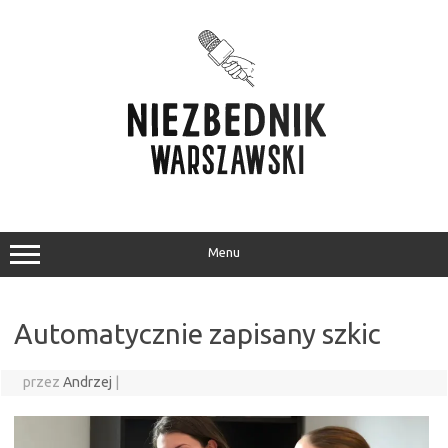
Przejdź
do
treści
Menu
Automatycznie zapisany szkic
przez
Andrzej
|