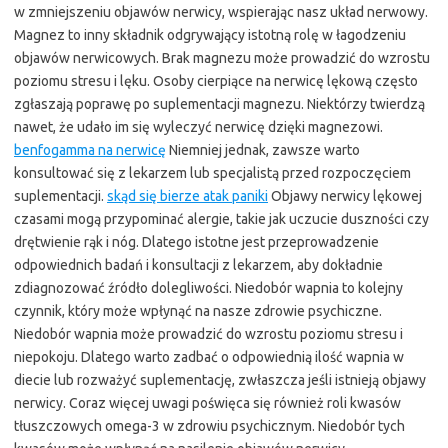
w zmniejszeniu objawów nerwicy, wspierając nasz układ nerwowy.
Magnez to inny składnik odgrywający istotną rolę w łagodzeniu
objawów nerwicowych. Brak magnezu może prowadzić do wzrostu
poziomu stresu i lęku. Osoby cierpiące na nerwicę lękową często
zgłaszają poprawę po suplementacji magnezu. Niektórzy twierdzą
nawet, że udało im się wyleczyć nerwicę dzięki magnezowi.
benfogamma na nerwicę
Niemniej jednak, zawsze warto
konsultować się z lekarzem lub specjalistą przed rozpoczęciem
suplementacji.
skąd się bierze atak paniki
Objawy nerwicy lękowej
czasami mogą przypominać alergie, takie jak uczucie duszności czy
drętwienie rąk i nóg. Dlatego istotne jest przeprowadzenie
odpowiednich badań i konsultacji z lekarzem, aby dokładnie
zdiagnozować źródło dolegliwości. Niedobór wapnia to kolejny
czynnik, który może wpłynąć na nasze zdrowie psychiczne.
Niedobór wapnia może prowadzić do wzrostu poziomu stresu i
niepokoju. Dlatego warto zadbać o odpowiednią ilość wapnia w
diecie lub rozważyć suplementację, zwłaszcza jeśli istnieją objawy
nerwicy. Coraz więcej uwagi poświęca się również roli kwasów
tłuszczowych omega-3 w zdrowiu psychicznym. Niedobór tych