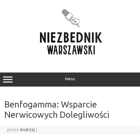
Przejdź
do
treści
Menu
Benfogamma: Wsparcie
Nerwicowych Dolegliwości
przez
Andrzej
|