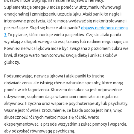
kwasów może wpłynąć na nasilenie objawów nerwicy.
Suplementacja omega-3 może pomóc w utrzymaniu równowagi
emocjonalnej i zmniejszeniu uczucia lęku. Ataki paniki to nagłe i
intensywne przeżycia, które mogą wydawać się niekontrolowane i
przerażające. Skąd się bierze atak paniki?
objawy niedoboru omega
3
To pytanie, które nurtuje wielu pacjentów. Często ataki paniki
wynikają z długotrwałego stresu, traumy lub nadmiernego napięcia.
Również nerwica lękowa może być związana z poziomem cukru we
krwi, dlatego warto monitorować swoją dietę i unikać skoków
glukozy.
Podsumowując, nerwica lękowa i ataki paniki to trudne
doświadczenia, ale istnieją różne naturalne sposoby, które mogą
pomóc w ich łagodzeniu. Kluczem do sukcesu jest odpowiednie
odżywienie, suplementacja witaminami i minerałami, regularna
aktywność fizyczna oraz wsparcie psychoterapeuty lub psychiatry.
Ważne jest również zrozumienie, że każda osoba jest inna, więc
skuteczność różnych metod może się różnić. Warto
eksperymentować, a przede wszystkim szukać pomocy i wsparcia,
aby odzyskać równowagę psychiczną.