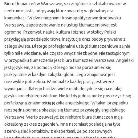
Biuro tłumaczeń w Warszawie, szczególnie te zlokalizowane w
centrum miasta, odgrywają kluczową rolę w globalnej era
komunikacji. W dynamicznym i kosmopolitycznym środowisku
Warszawy, zapotrzebowanie na usługi tłumaczeniowe jest
ogromne. Przemysł, nauka, kultura i biznes w stolicy Polski
przyciągają przedsiębiorstwa, instytucje oraz osoby prywatne z
całego świata. Dlatego profesjonalne usługi tłumaczeniowe są nie
tylko mile widziane, ale często wręcz niezbędne. Niezastąpionym
w przypadku tłumaczenia jest biuro tłumaczeń Warszawa. Angielski
jest językiem, za pomocą którego można porozumieć się
praktycznie w każdym zakątku globu. Jego znajomość jest
niezwykle potrzebna. W niemalże każdej pracy jest wręcz
wymagana i dlatego bardzo wiele osób decyduje się na naukę
języka angielskiego właśnie. Nie każdy jednak może poszczycić się
perfekcyjną znajomością języka angielskiego. W takim przypadku
niezbędną pomocą okazuje się tłumacz przysięgły angielskiego
Warszawa. Warto zauważyć, że niektóre biura tłumaczeń mają
określony zakres zagadnień, inne natomiast posiadają na tyle
szeroką sieć kontaktów z ekspertami, że po stosownych