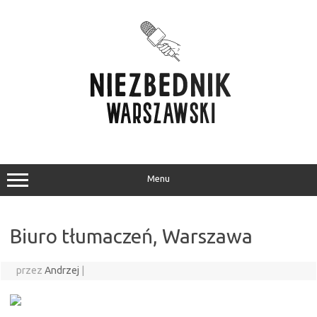
Przejdź
do
treści
Menu
Biuro tłumaczeń, Warszawa
przez
Andrzej
|