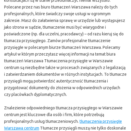
konsultacjach są w stanie przetłumaczyć niemal wszystko.
Polecane przez nas biuro tłumaczeń Warszawa należy do tych
profesjonalnych, które świadczy swoje usługi w ogromnym
zakresie. Masz do załatwienia sprawę w urzędzie lub występujesz
jako strona w sądzie, tłumaczenie musi być wiarygodne i
poświadczone (np. dla uczelni, pracodawcy) – od razu kieruj się do
tłumacza przysięgłego. Zamów profesjonalne tłumaczenie
przysięgłe w polecanym biurze tłumaczeń Warszawa. Polecamy
artykuł w którym przeczytasz więcej informacji na temat biura
tłumaczeń Warszawa Tłumaczenia przysięgłe w Warszawie
centrum są niezbędne także w procesach związanych z legalizacją
i zatwierdzaniem dokumentów w różnych instytucjach. To tłumacze
przysięgli mogą potwierdzić autentyczność tłumaczenia i
przygotować dokumenty do złożenia w odpowiednich urzędach
czy placówkach dyplomatycznych.
Znalezienie odpowiedniego tłumacza przysięgłego w Warszawie
centrum jest kluczowe dla osób i firm, które potrzebują
profesjonalnych usług tłumaczeniowych.
tłumaczenia przysięgłe
Warszawa centrum
Tłumacze przysięgli muszą nie tylko doskonale