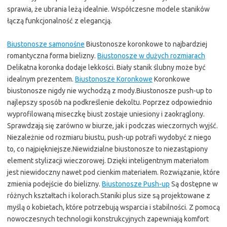
sprawia, że ubrania leżą idealnie. Współczesne modele staników
łączą funkcjonalność z elegancją.
Biustonosze samonośne
Biustonosze koronkowe to najbardziej
romantyczna forma bielizny.
Biustonosze w dużych rozmiarach
Delikatna koronka dodaje lekkości. Biały stanik ślubny może być
idealnym prezentem.
Biustonosze Koronkowe
Koronkowe
biustonosze nigdy nie wychodzą z mody.Biustonosze push-up to
najlepszy sposób na podkreślenie dekoltu. Poprzez odpowiednio
wyprofilowaną miseczkę biust zostaje uniesiony i zaokrąglony.
Sprawdzają się zarówno w biurze, jak i podczas wieczornych wyjść.
Niezależnie od rozmiaru biustu, push-up potrafi wydobyć z niego
to, co najpiękniejsze.Niewidzialne biustonosze to niezastąpiony
element stylizacji wieczorowej. Dzięki inteligentnym materiałom
jest niewidoczny nawet pod cienkim materiałem. Rozwiązanie, które
zmienia podejście do bielizny.
Biustonosze Push-up
Są dostępne w
różnych kształtach i kolorach.Staniki plus size są projektowane z
myślą o kobietach, które potrzebują wsparcia i stabilności. Z pomocą
nowoczesnych technologii konstrukcyjnych zapewniają komfort