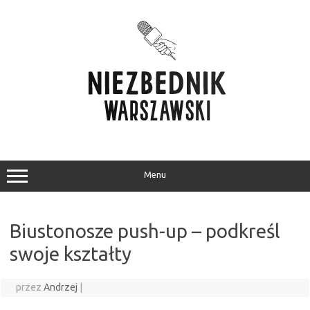
Przejdź
do
treści
Menu
Biustonosze push-up – podkreśl
swoje kształty
przez
Andrzej
|