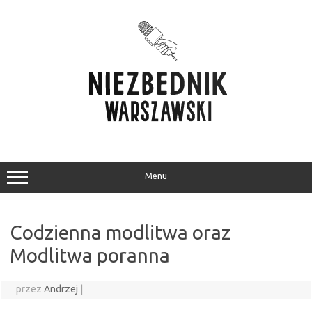
Przejdź
do
treści
Menu
Codzienna modlitwa oraz
Modlitwa poranna
przez
Andrzej
|