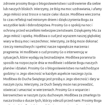
zdrowie prosimy Boga o błogosławieństwo i uzdrowienie dla siebie
lub naszych bliskich. Wierzymy, że Bóg ma moc uzdrawiania, i ufamy
Jego miłości oraz trosce o nasze ciała i dusze. Modlitwa wieczorna
to czas refleksji nad minionym dniem i dziękczynienia Bogu za
wszystkie łaski i dobrodziejstwa. Prosimy Go o spokój na noc i
ochronę przed wszelkimi niebezpieczeństwami. Dziękujemy Mu za
Jego miłość i opiekę. Modlitwa o cud jest wyrazem naszej głębokiej
wiary w Bożą moc i wszechmoc. Wierzymy, że Bóg może dokonać
rzeczy niemożliwych i spełnić nasze największe marzenia i
pragnienia. W modlitwie o cud prosimy Go o interwencję w
sytuacjach, które wydają się beznadziejne. Modlitwa poranna to
sposób na rozpoczęcie dnia w modlitwie i oddanie Bogu naszych
planów i działań. Prosimy Go o błogosławieństwo na nadchodzące
godziny i o Jego obecność w każdym aspekcie naszego życia.
Modlitwa do Ducha Świętego jest prośbą o Jego obecność i dary w
naszym życiu. Wierzymy, że Duch Święty może nas prowadzić,
oświecać i umacniać w wierzeniach. Prosimy Go o wsparcie i
kierownictwo w naszym życiu duchowym. Modlitwa za zmarłego to
nasza troska o dusze tych, którzy odeszli przed nami. Prosimy Boga