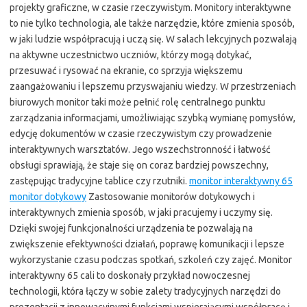
projekty graficzne, w czasie rzeczywistym. Monitory interaktywne
to nie tylko technologia, ale także narzędzie, które zmienia sposób,
w jaki ludzie współpracują i uczą się. W salach lekcyjnych pozwalają
na aktywne uczestnictwo uczniów, którzy mogą dotykać,
przesuwać i rysować na ekranie, co sprzyja większemu
zaangażowaniu i lepszemu przyswajaniu wiedzy. W przestrzeniach
biurowych monitor taki może pełnić rolę centralnego punktu
zarządzania informacjami, umożliwiając szybką wymianę pomysłów,
edycję dokumentów w czasie rzeczywistym czy prowadzenie
interaktywnych warsztatów. Jego wszechstronność i łatwość
obsługi sprawiają, że staje się on coraz bardziej powszechny,
zastępując tradycyjne tablice czy rzutniki.
monitor interaktywny 65
monitor dotykowy
Zastosowanie monitorów dotykowych i
interaktywnych zmienia sposób, w jaki pracujemy i uczymy się.
Dzięki swojej funkcjonalności urządzenia te pozwalają na
zwiększenie efektywności działań, poprawę komunikacji i lepsze
wykorzystanie czasu podczas spotkań, szkoleń czy zajęć. Monitor
interaktywny 65 cali to doskonały przykład nowoczesnej
technologii, która łączy w sobie zalety tradycyjnych narzędzi do