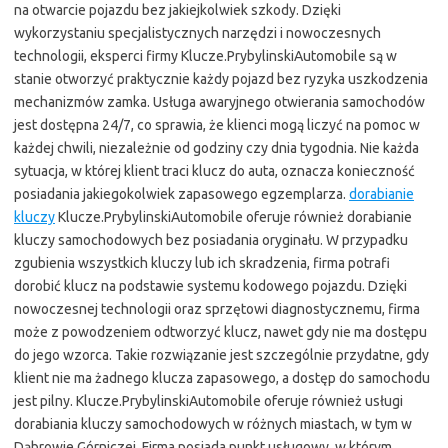
na otwarcie pojazdu bez jakiejkolwiek szkody. Dzięki
wykorzystaniu specjalistycznych narzędzi i nowoczesnych
technologii, eksperci firmy Klucze.PrybylinskiAutomobile są w
stanie otworzyć praktycznie każdy pojazd bez ryzyka uszkodzenia
mechanizmów zamka. Usługa awaryjnego otwierania samochodów
jest dostępna 24/7, co sprawia, że klienci mogą liczyć na pomoc w
każdej chwili, niezależnie od godziny czy dnia tygodnia. Nie każda
sytuacja, w której klient traci klucz do auta, oznacza konieczność
posiadania jakiegokolwiek zapasowego egzemplarza.
dorabianie
kluczy
Klucze.PrybylinskiAutomobile oferuje również dorabianie
kluczy samochodowych bez posiadania oryginału. W przypadku
zgubienia wszystkich kluczy lub ich skradzenia, firma potrafi
dorobić klucz na podstawie systemu kodowego pojazdu. Dzięki
nowoczesnej technologii oraz sprzętowi diagnostycznemu, firma
może z powodzeniem odtworzyć klucz, nawet gdy nie ma dostępu
do jego wzorca. Takie rozwiązanie jest szczególnie przydatne, gdy
klient nie ma żadnego klucza zapasowego, a dostęp do samochodu
jest pilny. Klucze.PrybylinskiAutomobile oferuje również usługi
dorabiania kluczy samochodowych w różnych miastach, w tym w
Dąbrowie Górniczej. Firma posiada punkt usługowy, w którym