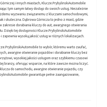
Górniczej i innych miastach, Klucze.PrybylinskiAutomobile
niając tym samym łatwy dostęp do swoich usług. Niezależnie
ać każdemu wyzwaniu związanemu z kluczami samochodowymi,
jak i skuteczna. Dąbrowa Górnicza to jedno z miast, gdzie
w zakresie dorabiania kluczy do aut, awaryjnego otwierania
u. Dzięki tej dostępności Klucze.PrybylinskiAutomobile
o i zapewnia wysoką jakość usług w różnych lokalizacjach.
cze.PrybylinskiAutomobile to wybór, któremu warto zaufać,
wych, awaryjne otwieranie pojazdów i dorabianie kluczy bez
przętowi, wysokiej jakości usługom oraz szybkiemu czasowi
w tej branży, oferując wsparcie, na które zawsze można liczyć.
 klucza do samochodu, awaryjne otwieranie pojazdu, czy
bylinskiAutomobile gwarantuje pełne zaangażowanie,