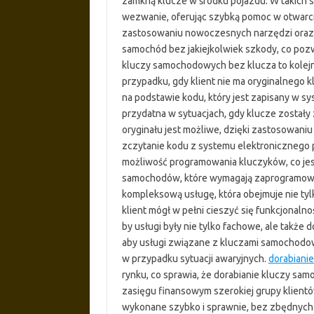
zamkną klucze w środku pojazdu. W takich s
wezwanie, oferując szybką pomoc w otwarciu 
zastosowaniu nowoczesnych narzędzi oraz 
samochód bez jakiejkolwiek szkody, co poz
kluczy samochodowych bez klucza to kolejna
przypadku, gdy klient nie ma oryginalnego k
na podstawie kodu, który jest zapisany w 
przydatna w sytuacjach, gdy klucze zostały
oryginału jest możliwe, dzięki zastosowani
zczytanie kodu z systemu elektronicznego p
możliwość programowania kluczyków, co je
samochodów, które wymagają zaprogramowan
kompleksową usługę, która obejmuje nie tyl
klient mógł w pełni cieszyć się funkcjonaln
by usługi były nie tylko fachowe, ale także 
aby usługi związane z kluczami samochodo
w przypadku sytuacji awaryjnych.
dorabianie
rynku, co sprawia, że dorabianie kluczy sa
zasięgu finansowym szerokiej grupy klientó
wykonane szybko i sprawnie, bez zbędnych 