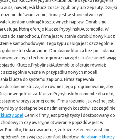
ytuacjach Klucze.PrybylinskiAutomobile szybko reaguje na
auta, nawet jeśli klucz został zgubiony lub zepsuty. Dzięki
dużemu doświadczeniu, firma jest w stanie otworzyć
wala klientom uniknąć kosztownych napraw. Dorabianie
 usługa, którą oferuje Klucze.PrybylinskiAutomobile. W
lucza do samochodu, firma jest w stanie dorobić nowy klucz
systemie samochodowym. Tego typu usługa jest szczególnie
 zgubione lub skradzione. Dorabianie klucza bez posiadania
u nowoczesnych technologii oraz narzędzi, które umożliwiają
ojazdu. Klucze.PrybylinskiAutomobile oferuje również
st szczególnie ważne w przypadku nowych modeli
ia klucza do systemu zapłonu. Firma zapewnia
ko dorobienie klucza, ale również jego programowanie, aby
ością nowego klucza. Klucze.PrybylinskiAutomobile dba o to,
dostępne w przystępnej cenie. Firma rozumie, jak ważne jest,
wymi były dostępne bez nadmiernych kosztów, szczególnie
 kluczy opel
Cennik firmy jest przejrzysty i dostosowany do
mochodowych czy awaryjne otwieranie pojazdów jest w
w. Ponadto, firma gwarantuje, że każde zlecenie zostanie
opóźnień, co zwiększa komfort klientów.
dorabianie kluczy