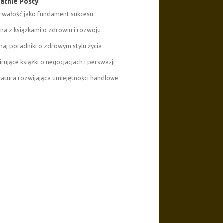
atnie Posty
rwałość jako fundament sukcesu
ona z książkami o zdrowiu i rozwoju
naj poradniki o zdrowym stylu życia
irujące książki o negocjacjach i perswazji
eratura rozwijająca umiejętności handlowe