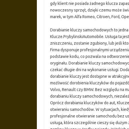
gdy klient nie posiada żadnego klucza zap
nowoczesny sprzęt, dzięki czemu może świ
marek, w tym Alfa Romeo, Citroen, Ford, Ope
Dorabianie kluczy samochodowych to jedna
Klucze.PrybylinskiAutomobile. Usługa ta je
zniszczeniu, zostanie zgubiony, lub jeśli 
Firma dysponuje profesjonalnymi urządzenia
podstawie kodu, co pozwala na odtworzeni
oryginału. Dorabianie kluczy samochodowych
czekać długie dni na wykonanie usługi. Dod
dorabianie kluczy jest dostępne w atrakcyjn
możliwość dorobienia kluczyków do pojazdów 
Volvo, Renault czy BMW. Bez względu na m
dorabianiu kluczy samochodowych, niezależ
Oprócz dorabiania kluczyków do aut, Klucze
otwieraniu samochodów. W sytuacjach, kiedy
profesjonalne otwieranie samochodu bez u
usługa, która szczególnie cieszy się duży