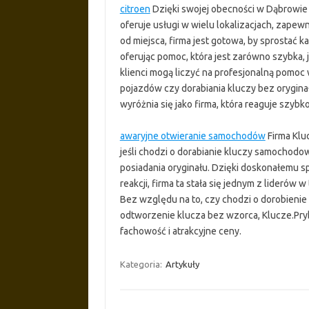
citroen
Dzięki swojej obecności w Dąbrowie 
oferuje usługi w wielu lokalizacjach, zapew
od miejsca, firma jest gotowa, by sprost
oferując pomoc, która jest zarówno szybka, 
klienci mogą liczyć na profesjonalną pomoc 
pojazdów czy dorabiania kluczy bez oryginał
wyróżnia się jako firma, która reaguje szybk
awaryjne otwieranie samochodów
Firma Klu
jeśli chodzi o dorabianie kluczy samochodo
posiadania oryginału. Dzięki doskonałemu s
reakcji, firma ta stała się jednym z liderów 
Bez względu na to, czy chodzi o dorobienie
odtworzenie klucza bez wzorca, Klucze.Pry
fachowość i atrakcyjne ceny.
Kategoria:
Artykuły