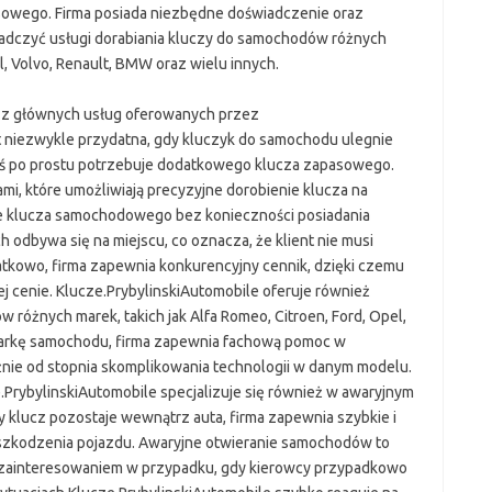
asowego. Firma posiada niezbędne doświadczenie oraz
adczyć usługi dorabiania kluczy do samochodów różnych
l, Volvo, Renault, BMW oraz wielu innych.
 z głównych usług oferowanych przez
st niezwykle przydatna, gdy kluczyk do samochodu ulegnie
ktoś po prostu potrzebuje dodatkowego klucza zapasowego.
mi, które umożliwiają precyzyjne dorobienie klucza na
e klucza samochodowego bez konieczności posiadania
 odbywa się na miejscu, co oznacza, że klient nie musi
atkowo, firma zapewnia konkurencyjny cennik, dzięki czemu
ej cenie. Klucze.PrybylinskiAutomobile oferuje również
różnych marek, takich jak Alfa Romeo, Citroen, Ford, Opel,
arkę samochodu, firma zapewnia fachową pomoc w
nie od stopnia skomplikowania technologii w danym modelu.
.PrybylinskiAutomobile specjalizuje się również w awaryjnym
 klucz pozostaje wewnątrz auta, firma zapewnia szybkie i
szkodzenia pojazdu. Awaryjne otwieranie samochodów to
m zainteresowaniem w przypadku, gdy kierowcy przypadkowo