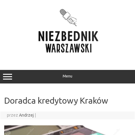
Przejdź
do
treści
Menu
Doradca kredytowy Kraków
przez
Andrzej
|