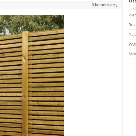
Ost
0 komentarzy
Jak
kli
Roz
Najb
Wyt
Str