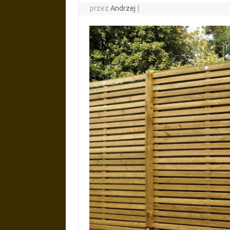
przez
Andrzej
|