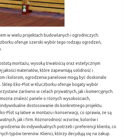
m w wielu projektach budowlanych i ogrodniczych.
zborku oferuje szeroki wybór tego rodzaju ogrodzeń,
.
ostotą montażu, wysoką trwałością oraz estetycznym
jakości materiałów, które zapewniają solidność i
m i kolorom, ogrodzenia panelowe mogą być doskonale
. Sklep Eko-Plot w Kluczborku oferuje bogaty wybór
zystane zarówno w celach prywatnych, jak i komercyjnych.
e można znaleźć panele o różnych wysokościach,
 indywidualne dostosowanie do konkretnego projektu.
-Plot są łatwe w montażu i konserwacji, co sprawia, że są
tnych, jak i firm. Różnorodność wzorów, kolorów i
rodzenia do indywidualnych potrzeb i preferencji klienta, co
nych typów terenów. Klienci, którzy decydują się na zakup