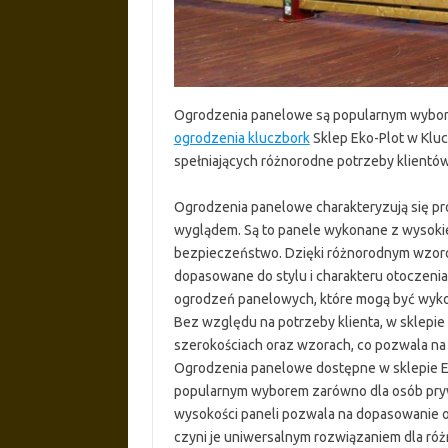
Ogrodzenia panelowe są popularnym wybore
ogrodzenia kluczbork
Sklep Eko-Plot w Kluc
spełniających różnorodne potrzeby klientów
Ogrodzenia panelowe charakteryzują się pr
wyglądem. Są to panele wykonane z wysokiej 
bezpieczeństwo. Dzięki różnorodnym wzoro
dopasowane do stylu i charakteru otoczenia
ogrodzeń panelowych, które mogą być wykor
Bez względu na potrzeby klienta, w sklepi
szerokościach oraz wzorach, co pozwala na
Ogrodzenia panelowe dostępne w sklepie Eko
popularnym wyborem zarówno dla osób prywa
wysokości paneli pozwala na dopasowanie og
czyni je uniwersalnym rozwiązaniem dla róż