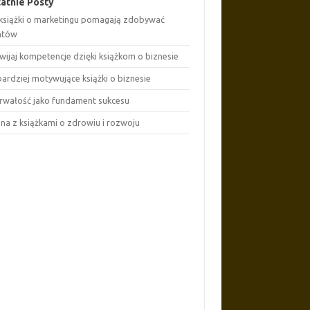
atnie Posty
 książki o marketingu pomagają zdobywać
entów
wijaj kompetencje dzięki książkom o biznesie
ardziej motywujące książki o biznesie
rwałość jako fundament sukcesu
ona z książkami o zdrowiu i rozwoju