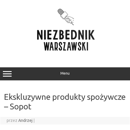
Przejdź
do
treści
Menu
Ekskluzywne produkty spożywcze
– Sopot
przez
Andrzej
|