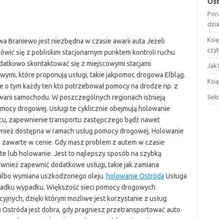
Ost
Por
dzi
Ksi
 Braniewo jest niezbędna w czasie awarii auta Jeżeli
czy
ić się z pobliskim stacjonarnym punktem kontroli ruchu
odatkowo skontaktować się z miejscowymi stacjami
Jak 
i, które proponują usługi, takie jakpomoc drogowa Elbląg.
Ksią
e o tym każdy ten kto potrzebował pomocy na drodze np. z
warii samochodu. W poszczególnych regionach istnieją
Sek
omocy drogowej. Usługi te cyklicznie obejmują holowanie
u, zapewnienie transportu zastępczego bądź nawet
wnież dostępna w ramach usług pomocy drogowej. Holowanie
o zawarte w cenie. Gdy masz problem z autem w czasie
 lub holowanie. Jest to najlepszy sposób na szybką
nież zapewnić dodatkowe usługi, takie jak zamiana
albo wymiana uszkodzonego oleju.
holowanie Ostróda
Usługa
adku wypadku. Większość sieci pomocy drogowych
jnych, dzięki którym możliwe jest korzystanie z usług
 Ostróda jest dobra, gdy pragniesz przetransportować auto