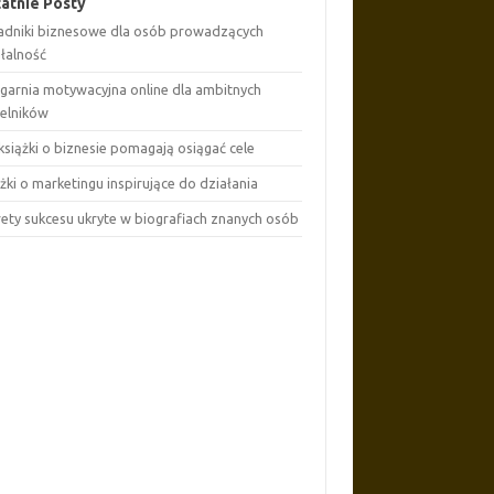
atnie Posty
adniki biznesowe dla osób prowadzących
ałalność
ęgarnia motywacyjna online dla ambitnych
telników
książki o biznesie pomagają osiągać cele
żki o marketingu inspirujące do działania
rety sukcesu ukryte w biografiach znanych osób