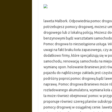
laweta Malbork. Odpowiednia pomoc drogowa
potrzebujesz pomocy drogowej, możesz umów
drogowego lub z lokalną policją. Możesz d
benzynowymi bądź warsztatami samochodowym
Pomoc drogowa to niezastąpiona usługa. Wi
uwagi na fakt braku koła zapasowego, czy a
dodatkowo firmy, które specjalizują się w p
samochodu, renowację samochodu na miejsc
wymianę opon. holowanie Braniewo jest ró
pojazdu do najbliższego zakładu jest częst
podróżny poproś pomoc drogową bądź lawete
naprawę. Pomoc drogowa Braniewo może rów
rozładowanego akumulatora, wymiana koła 
ta może również obejmować pomoc w przyp
proponuje również szereg planów subskrypcy
pomocy drogowej w osiągalnej cenie. laweta