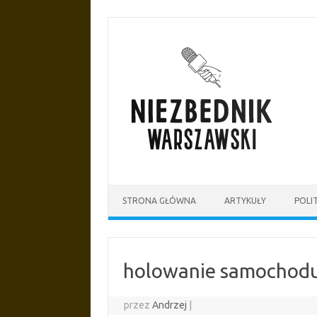
Przejdź
do
treści
STRONA GŁÓWNA
ARTYKUŁY
POLI
holowanie samochod
przez
Andrzej
|