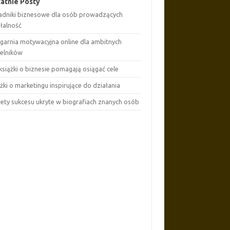
atnie Posty
adniki biznesowe dla osób prowadzących
ałalność
ęgarnia motywacyjna online dla ambitnych
telników
książki o biznesie pomagają osiągać cele
żki o marketingu inspirujące do działania
rety sukcesu ukryte w biografiach znanych osób