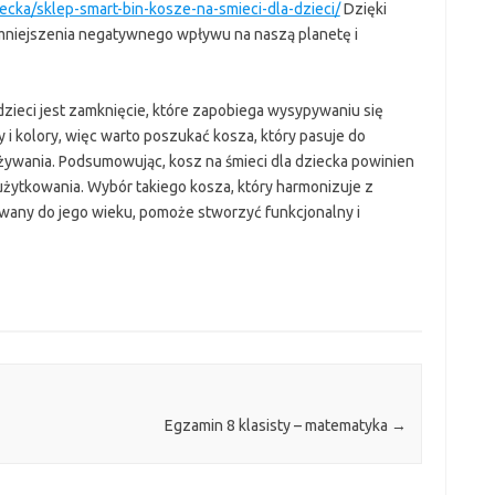
iecka/sklep-smart-bin-kosze-na-smieci-dla-dzieci/
Dzięki
mniejszenia negatywnego wpływu na naszą planetę i
zieci jest zamknięcie, które zapobiega wysypywaniu się
y i kolory, więc warto poszukać kosza, który pasuje do
używania. Podsumowując, kosz na śmieci dla dziecka powinien
żytkowania. Wybór takiego kosza, który harmonizuje z
wany do jego wieku, pomoże stworzyć funkcjonalny i
Egzamin 8 klasisty – matematyka
→