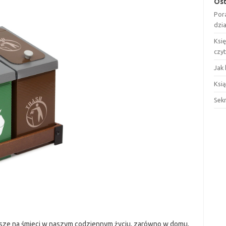
Ost
Por
dzi
Ksi
czy
Jak 
Ksią
Sek
kosze na śmieci w naszym codziennym życiu, zarówno w domu,