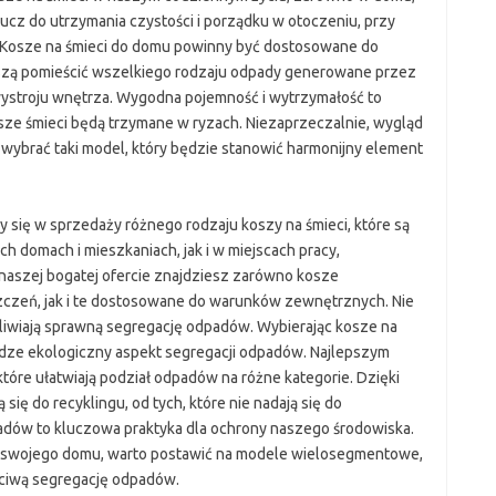
lucz do utrzymania czystości i porządku w otoczeniu, przy
. Kosze na śmieci do domu powinny być dostosowane do
zą pomieścić wszelkiego rodzaju odpady generowane przez
ystroju wnętrza. Wygodna pojemność i wytrzymałość to
sze śmieci będą trzymane w ryzach. Niezaprzeczalnie, wygląd
wybrać taki model, który będzie stanowić harmonijny element
cy się w sprzedaży różnego rodzaju koszy na śmieci, które są
omach i mieszkaniach, jak i w miejscach pracy,
 naszej bogatej ofercie znajdziesz zarówno kosze
zeń, jak i te dostosowane do warunków zewnętrznych. Nie
iwiają sprawną segregację odpadów. Wybierając kosze na
dze ekologiczny aspekt segregacji odpadów. Najlepszym
óre ułatwiają podział odpadów na różne kategorie. Dzięki
się do recyklingu, od tych, które nie nadają się do
dów to kluczowa praktyka dla ochrony naszego środowiska.
o swojego domu, warto postawić na modele wielosegmentowe,
ściwą segregację odpadów.