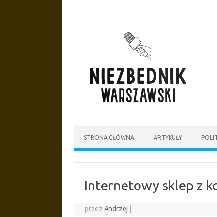
Przejdź
do
treści
STRONA GŁÓWNA
ARTYKUŁY
POLI
Internetowy sklep z k
przez
Andrzej
|