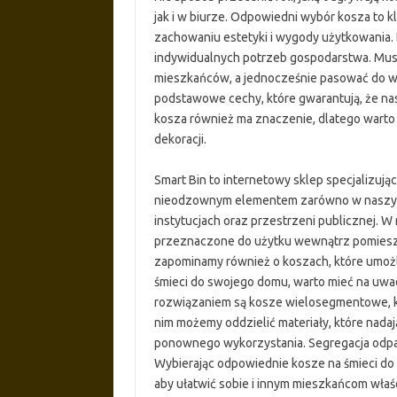
jak i w biurze. Odpowiedni wybór kosza to k
zachowaniu estetyki i wygody użytkowania
indywidualnych potrzeb gospodarstwa. Mus
mieszkańców, a jednocześnie pasować do w
podstawowe cechy, które gwarantują, że na
kosza również ma znaczenie, dlatego warto 
dekoracji.
Smart Bin to internetowy sklep specjalizują
nieodzownym elementem zarówno w naszych d
instytucjach oraz przestrzeni publicznej. W
przeznaczone do użytku wewnątrz pomieszc
zapominamy również o koszach, które umożl
śmieci do swojego domu, warto mieć na uwa
rozwiązaniem są kosze wielosegmentowe, kt
nim możemy oddzielić materiały, które nadają 
ponownego wykorzystania. Segregacja odpa
Wybierając odpowiednie kosze na śmieci d
aby ułatwić sobie i innym mieszkańcom wła