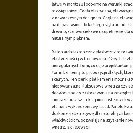
łatwe w montażu i odporne na warunki atmos
rozwiązaniem. Cegła elastyczna, elewacyjna 
z nowoczesnym designem. Cegła na elewacje
na dopasowanie do każdego stylu architekto
drewno, stanowi ciekawe uzupełnienie dla 
naturalnym pięknem.
Beton architektoniczny elastyczny to rozwią
elastycznością w formowaniu różnych kształ
nieregularnych form, co daje projektantom
Fornir kamienny to propozycja dla tych, któr
skalnych. Ten cienki płat kamienia można ł
niepowtarzalne i luksusowe wnętrza czy el
dedykowane do zastosowania na zewnątrz 
montażu oraz szeroka gama dostępnych wzor
element wykończeniowy fasad. Panele kwar
doskonałą alternatywę dla naturalnych kamie
właściwościom, pozwalają na uzyskanie now
wnętrz, jak i elewacji.