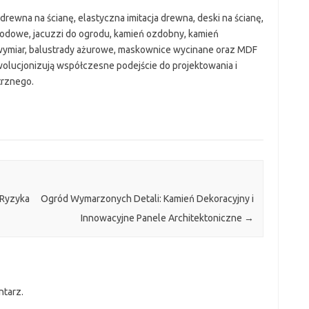
drewna na ścianę, elastyczna imitacja drewna, deski na ścianę,
grodowe, jacuzzi do ogrodu, kamień ozdobny, kamień
wymiar, balustrady ażurowe, maskownice wycinane oraz MDF
olucjonizują współczesne podejście do projektowania i
trznego.
 Ryzyka
Ogród Wymarzonych Detali: Kamień Dekoracyjny i
Innowacyjne Panele Architektoniczne
→
ntarz.