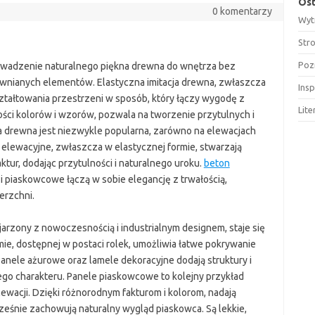
Ost
0 komentarzy
Wyt
Str
Poz
rowadzenie naturalnego piękna drewna do wnętrza bez
ewnianych elementów. Elastyczna imitacja drewna, zwłaszcza
Insp
ształtowania przestrzeni w sposób, który łączy wygodę z
Lit
ości kolorów i wzorów, pozwala na tworzenie przytulnych i
a drewna jest niezwykle popularna, zarówno na elewacjach
 elewacyjne, zwłaszcza w elastycznej formie, stwarzają
tur, dodając przytulności i naturalnego uroku.
beton
piaskowcowe łączą w sobie elegancję z trwałością,
erzchni.
jarzony z nowoczesnością i industrialnym designem, staje się
mie, dostępnej w postaci rolek, umożliwia łatwe pokrywanie
anele ażurowe oraz lamele dekoracyjne dodają struktury i
ego charakteru. Panele piaskowcowe to kolejny przykład
wacji. Dzięki różnorodnym fakturom i kolorom, nadają
ześnie zachowują naturalny wygląd piaskowca. Są lekkie,