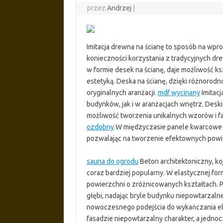
przez
Andrzej
|
Imitacja drewna na ścianę to sposób na wp
konieczności korzystania z tradycyjnych dr
w formie desek na ścianę, daje możliwość k
estetyką. Deska na ścianę, dzięki różnorodn
oryginalnych aranżacji.
mdf wycinany
Imitacj
budynków, jak i w aranżacjach wnętrz. Deski
możliwość tworzenia unikalnych wzorów i fak
ozdobny
W międzyczasie panele kwarcowe i 
pozwalając na tworzenie efektownych powi
sauna do ogrodu
Beton architektoniczny, ko
coraz bardziej popularny. W elastycznej for
powierzchni o zróżnicowanych kształtach. P
głębi, nadając bryle budynku niepowtarzaln
nowoczesnego podejścia do wykańczania ele
fasadzie niepowtarzalny charakter, a jednoc