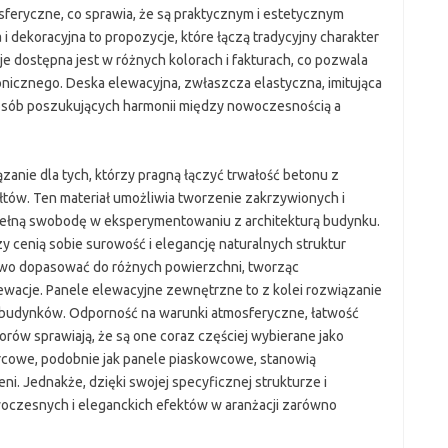
feryczne, co sprawia, że są praktycznym i estetycznym
i dekoracyjna to propozycje, które łączą tradycyjny charakter
 dostępna jest w różnych kolorach i fakturach, co pozwala
nicznego. Deska elewacyjna, zwłaszcza elastyczna, imitująca
osób poszukujących harmonii między nowoczesnością a
zanie dla tych, którzy pragną łączyć trwałość betonu z
tów. Ten materiał umożliwia tworzenie zakrzywionych i
 pełną swobodę w eksperymentowaniu z architekturą budynku.
zy cenią sobie surowość i elegancję naturalnych struktur
atwo dopasować do różnych powierzchni, tworząc
ewacje. Panele elewacyjne zewnętrzne to z kolei rozwiązanie
budynków. Odporność na warunki atmosferyczne, łatwość
ów sprawiają, że są one coraz częściej wybierane jako
cowe, podobnie jak panele piaskowcowe, stanowią
ni. Jednakże, dzięki swojej specyficznej strukturze i
oczesnych i eleganckich efektów w aranżacji zarówno