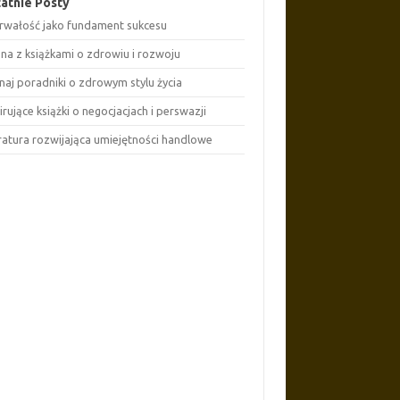
atnie Posty
rwałość jako fundament sukcesu
ona z książkami o zdrowiu i rozwoju
naj poradniki o zdrowym stylu życia
irujące książki o negocjacjach i perswazji
eratura rozwijająca umiejętności handlowe