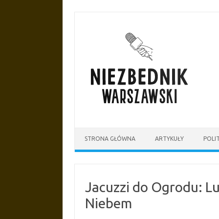
Przejdź
do
treści
STRONA GŁÓWNA
ARTYKUŁY
POLI
Jacuzzi do Ogrodu: L
Niebem