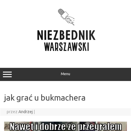
Przejdź
do
treści
Menu
jak grać u bukmachera
przez
Andrzej
|