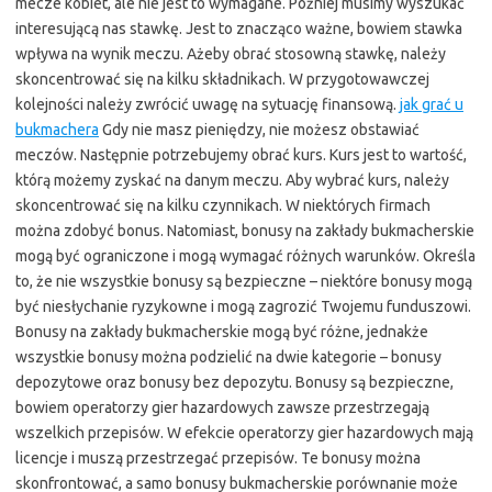
mecze kobiet, ale nie jest to wymagane. Później musimy wyszukać
interesującą nas stawkę. Jest to znacząco ważne, bowiem stawka
wpływa na wynik meczu. Ażeby obrać stosowną stawkę, należy
skoncentrować się na kilku składnikach. W przygotowawczej
kolejności należy zwrócić uwagę na sytuację finansową.
jak grać u
bukmachera
Gdy nie masz pieniędzy, nie możesz obstawiać
meczów. Następnie potrzebujemy obrać kurs. Kurs jest to wartość,
którą możemy zyskać na danym meczu. Aby wybrać kurs, należy
skoncentrować się na kilku czynnikach. W niektórych firmach
można zdobyć bonus. Natomiast, bonusy na zakłady bukmacherskie
mogą być ograniczone i mogą wymagać różnych warunków. Określa
to, że nie wszystkie bonusy są bezpieczne – niektóre bonusy mogą
być niesłychanie ryzykowne i mogą zagrozić Twojemu funduszowi.
Bonusy na zakłady bukmacherskie mogą być różne, jednakże
wszystkie bonusy można podzielić na dwie kategorie – bonusy
depozytowe oraz bonusy bez depozytu. Bonusy są bezpieczne,
bowiem operatorzy gier hazardowych zawsze przestrzegają
wszelkich przepisów. W efekcie operatorzy gier hazardowych mają
licencje i muszą przestrzegać przepisów. Te bonusy można
skonfrontować, a samo bonusy bukmacherskie porównanie może