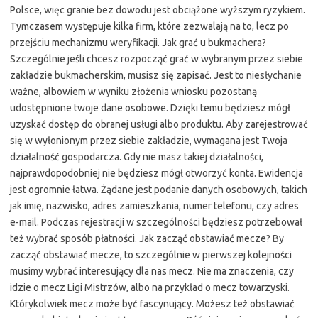
Polsce, więc granie bez dowodu jest obciążone wyższym ryzykiem.
Tymczasem występuje kilka firm, które zezwalają na to, lecz po
przejściu mechanizmu weryfikacji. Jak grać u bukmachera?
Szczególnie jeśli chcesz rozpocząć grać w wybranym przez siebie
zakładzie bukmacherskim, musisz się zapisać. Jest to niesłychanie
ważne, albowiem w wyniku złożenia wniosku pozostaną
udostępnione twoje dane osobowe. Dzięki temu będziesz mógł
uzyskać dostęp do obranej usługi albo produktu. Aby zarejestrować
się w wyłonionym przez siebie zakładzie, wymagana jest Twoja
działalność gospodarcza. Gdy nie masz takiej działalności,
najprawdopodobniej nie będziesz mógł otworzyć konta. Ewidencja
jest ogromnie łatwa. Żądane jest podanie danych osobowych, takich
jak imię, nazwisko, adres zamieszkania, numer telefonu, czy adres
e-mail. Podczas rejestracji w szczególności będziesz potrzebował
też wybrać sposób płatności. Jak zacząć obstawiać mecze? By
zacząć obstawiać mecze, to szczególnie w pierwszej kolejności
musimy wybrać interesujący dla nas mecz. Nie ma znaczenia, czy
idzie o mecz Ligi Mistrzów, albo na przykład o mecz towarzyski.
Którykolwiek mecz może być fascynujący. Możesz też obstawiać