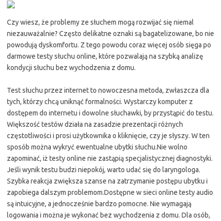
Czy wiesz, że problemy ze słuchem mogą rozwijać się niemal
niezauważalnie? Często delikatne oznaki są bagatelizowane, bo nie
powodują dyskomfortu. Z tego powodu coraz więcej osób sięga po
darmowe testy słuchu online, które pozwalają na szybką analizę
kondycji słuchu bez wychodzenia z domu.
Test słuchu przez internet to nowoczesna metoda, zwłaszcza dla
tych, którzy chcą uniknąć formalności. Wystarczy komputer z
dostępem do internetu i dowolne słuchawki, by przystąpić do testu.
Większość testów działa na zasadzie prezentacji różnych
częstotliwości i prosi użytkownika o kliknięcie, czy je słyszy. W ten
sposób można wykryć ewentualne ubytki słuchu.Nie wolno
zapominać, iż testy online nie zastąpią specjalistycznej diagnostyki.
Jeśli wynik testu budzi niepokój, warto udać się do laryngologa.
Szybka reakcja zwiększa szanse na zatrzymanie postępu ubytku i
zapobiega dalszym problemom.Dostępne w sieci online testy audio
są intuicyjne, a jednocześnie bardzo pomocne. Nie wymagają
logowania i można je wykonać bez wychodzenia z domu. Dla osób,