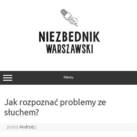
Przejdź
do
treści
Menu
Jak rozpoznać problemy ze
słuchem?
przez
Andrzej
|