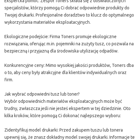
Ekspercka pomoc: Zespół Toners składa się z doświadczonych
specjalistów, którzy pomogą Ci dobrać odpowiednie produkty do
Twojej drukarki. Profesjonalne doradztwo to klucz do optymalnego
wykorzystania materiałów eksploatacyjnych.
Ekologiczne podejście: Firma Toners promuje ekologiczne
rozwiązania, oferując m.in. pojemniki na zużyty tusz, co pozwala na
bezpieczną i przyjazną dla środowiska utylizację odpadów.
Konkurencyjne ceny: Mimo wysokiej jakości produktów, Toners dba
o to, aby ceny były atrakcyjne dla klientów indywidualnych oraz
firm.
Jak wybrać odpowiedni tusz lub toner?
Wybór odpowiednich materiałów eksploatacyjnych może być
trudny, zwłaszcza jeśli nie jesteś ekspertem w tej dziedzinie. Oto
kilka kroków, które pomogą Ci dokonać najlepszego wyboru:
Zidentyfikuj model drukarki: Przed zakupem tuszu lub tonera
upewnij się, że znasz dokładny model swojej drukarki. Informacje te