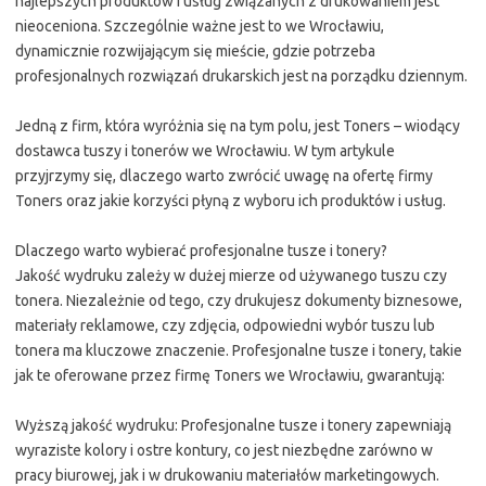
najlepszych produktów i usług związanych z drukowaniem jest
nieoceniona. Szczególnie ważne jest to we Wrocławiu,
dynamicznie rozwijającym się mieście, gdzie potrzeba
profesjonalnych rozwiązań drukarskich jest na porządku dziennym.
Jedną z firm, która wyróżnia się na tym polu, jest Toners – wiodący
dostawca tuszy i tonerów we Wrocławiu. W tym artykule
przyjrzymy się, dlaczego warto zwrócić uwagę na ofertę firmy
Toners oraz jakie korzyści płyną z wyboru ich produktów i usług.
Dlaczego warto wybierać profesjonalne tusze i tonery?
Jakość wydruku zależy w dużej mierze od używanego tuszu czy
tonera. Niezależnie od tego, czy drukujesz dokumenty biznesowe,
materiały reklamowe, czy zdjęcia, odpowiedni wybór tuszu lub
tonera ma kluczowe znaczenie. Profesjonalne tusze i tonery, takie
jak te oferowane przez firmę Toners we Wrocławiu, gwarantują:
Wyższą jakość wydruku: Profesjonalne tusze i tonery zapewniają
wyraziste kolory i ostre kontury, co jest niezbędne zarówno w
pracy biurowej, jak i w drukowaniu materiałów marketingowych.