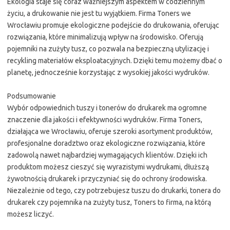
Ekologia staje się coraz ważniejszym aspektem w codziennym
życiu, a drukowanie nie jest tu wyjątkiem. Firma Toners we
Wrocławiu promuje ekologiczne podejście do drukowania, oferując
rozwiązania, które minimalizują wpływ na środowisko. Oferują
pojemniki na zużyty tusz, co pozwala na bezpieczną utylizację i
recykling materiałów eksploatacyjnych. Dzięki temu możemy dbać o
planetę, jednocześnie korzystając z wysokiej jakości wydruków.
Podsumowanie
Wybór odpowiednich tuszy i tonerów do drukarek ma ogromne
znaczenie dla jakości i efektywności wydruków. Firma Toners,
działająca we Wrocławiu, oferuje szeroki asortyment produktów,
profesjonalne doradztwo oraz ekologiczne rozwiązania, które
zadowolą nawet najbardziej wymagających klientów. Dzięki ich
produktom możesz cieszyć się wyrazistymi wydrukami, dłuższą
żywotnością drukarek i przyczyniać się do ochrony środowiska.
Niezależnie od tego, czy potrzebujesz tuszu do drukarki, tonera do
drukarek czy pojemnika na zużyty tusz, Toners to firma, na którą
możesz liczyć.