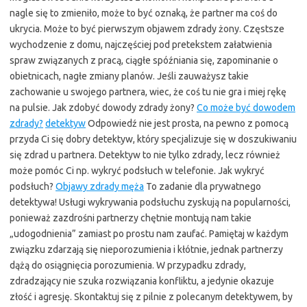
nagle się to zmieniło, może to być oznaką, że partner ma coś do
ukrycia. Może to być pierwszym objawem zdrady żony. Częstsze
wychodzenie z domu, najczęściej pod pretekstem załatwienia
spraw związanych z pracą, ciągłe spóźniania się, zapominanie o
obietnicach, nagłe zmiany planów. Jeśli zauważysz takie
zachowanie u swojego partnera, wiec, że coś tu nie gra i miej rękę
na pulsie. Jak zdobyć dowody zdrady żony?
Co może być dowodem
zdrady?
detektyw
Odpowiedź nie jest prosta, na pewno z pomocą
przyda Ci się dobry detektyw, który specjalizuje się w doszukiwaniu
się zdrad u partnera. Detektyw to nie tylko zdrady, lecz również
może pomóc Ci np. wykryć podsłuch w telefonie. Jak wykryć
podsłuch?
Objawy zdrady męża
To zadanie dla prywatnego
detektywa! Usługi wykrywania podsłuchu zyskują na popularności,
ponieważ zazdrośni partnerzy chętnie montują nam takie
„udogodnienia” zamiast po prostu nam zaufać. Pamiętaj w każdym
związku zdarzają się nieporozumienia i kłótnie, jednak partnerzy
dążą do osiągnięcia porozumienia. W przypadku zdrady,
zdradzający nie szuka rozwiązania konfliktu, a jedynie okazuje
złość i agresję. Skontaktuj się z pilnie z polecanym detektywem, by