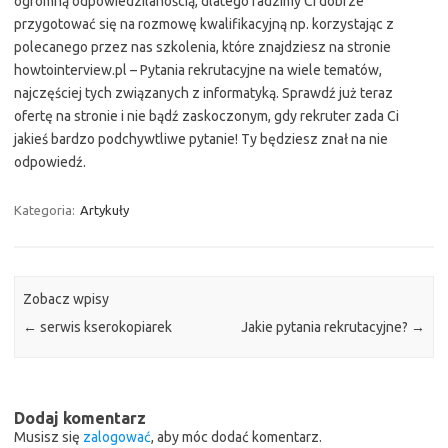
ogromną odpowiedzilanością, dlatego radzimy Ci dobrze
przygotować się na rozmowę kwalifikacyjną np. korzystając z
polecanego przez nas szkolenia, które znajdziesz na stronie
howtointerview.pl – Pytania rekrutacyjne na wiele tematów,
najczęściej tych związanych z informatyką. Sprawdź już teraz
ofertę na stronie i nie bądź zaskoczonym, gdy rekruter zada Ci
jakieś bardzo podchywtliwe pytanie! Ty będziesz znał na nie
odpowiedź.
Kategoria:
Artykuły
Zobacz wpisy
←
serwis kserokopiarek
Jakie pytania rekrutacyjne?
→
Dodaj komentarz
Musisz się
zalogować
, aby móc dodać komentarz.