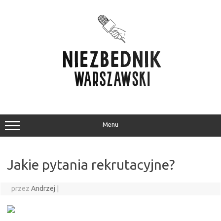
Przejdź
do
treści
Menu
Jakie pytania rekrutacyjne?
przez
Andrzej
|