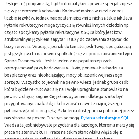
Jeśli jesteś programistą, bądź informatykiem pewnie specjalizujesz
się w przeróżnym kodowaniu. Kodować można w niezliczonej
liczbie języków, jednak najpopularniejszymi z nich są takie jak Java.
Pytania rekrutacyjne moga tyczyć się również innych dziedzin np.
często spotykamy pytania rekrutacyjne z SQL’a który jest tzw.
strukturalnym językiem zapytań i służy do zadawania zapytań do
bazy serwera. Wracając jednak do tematu, jeśli Twoją specjalizacją
jest język java to na pewno spotkałeś się z oprogramowaniem typu
Spring Framnework. Jest to jeden z najpopularniejszych
oprogramowań przy kodowaniu w Javie, ponieważ uchodzi za
bezpieczny oraz nieobciążający mocy obliczeniowej naszego
sprzętu. Wszystko to jednak na pewno wiesz, jednak grupa osób,
która będzie rekrutować się na Twoje upragnione stanowisko na
pewno z chęcią zagnie Cię jakimś pytaniem, dlatego warto być
przygotowanym na każdą okoliczność i nawet z najcięższego
pytania wyjść obronną ręką. Szkolenia dostępne na polecanej przez
nas stronie na pewno Ci w tym pomogą.
Pytania rekrutacyjne SQL
Wiedza ta jest niebywale przydatna dla każdego, któremu marzy się
praca na stanowisku IT. Praca na takim stanowisku wiąże się z