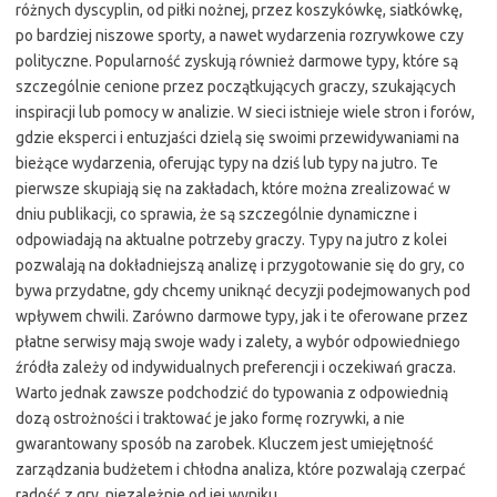
różnych dyscyplin, od piłki nożnej, przez koszykówkę, siatkówkę,
po bardziej niszowe sporty, a nawet wydarzenia rozrywkowe czy
polityczne. Popularność zyskują również darmowe typy, które są
szczególnie cenione przez początkujących graczy, szukających
inspiracji lub pomocy w analizie. W sieci istnieje wiele stron i forów,
gdzie eksperci i entuzjaści dzielą się swoimi przewidywaniami na
bieżące wydarzenia, oferując typy na dziś lub typy na jutro. Te
pierwsze skupiają się na zakładach, które można zrealizować w
dniu publikacji, co sprawia, że są szczególnie dynamiczne i
odpowiadają na aktualne potrzeby graczy. Typy na jutro z kolei
pozwalają na dokładniejszą analizę i przygotowanie się do gry, co
bywa przydatne, gdy chcemy uniknąć decyzji podejmowanych pod
wpływem chwili. Zarówno darmowe typy, jak i te oferowane przez
płatne serwisy mają swoje wady i zalety, a wybór odpowiedniego
źródła zależy od indywidualnych preferencji i oczekiwań gracza.
Warto jednak zawsze podchodzić do typowania z odpowiednią
dozą ostrożności i traktować je jako formę rozrywki, a nie
gwarantowany sposób na zarobek. Kluczem jest umiejętność
zarządzania budżetem i chłodna analiza, które pozwalają czerpać
radość z gry, niezależnie od jej wyniku.