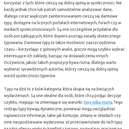
korzystać z tych, które cieszą się dobrą opinią w społeczności. Nie
każdy jednak chce lub potrafi samodzielnie analizować dane,
dlatego coraz większym zainteresowaniem cieszą się darmowe
typy, dostępne na licznych portalach internetowych, forach czy w
mediach społecznościowych. Są one szczególnie przydatne dla
osób początkujących, które dopiero poznają zasady skutecznego
typowania. Darmowe typy to także możliwość zaoszczędzenia
czasu – korzystając z gotowych analiz, gracze mogą szybko wybrać
interesujące ich zakłady, bazując na doświadczeniu innych.
Oczywiście, jakość takich propozycji bywa różna, dlatego warto
wybierać sprawdzonych autorów, którzy cieszą się dobrą opinią
wśród społeczności typerów.
Typy na dziś to z kolei kategoria, która skupia się na bieżących
wydarzeniach. Są one idealne dla osób, które chcą podjąć decyzje
szybko, reagując na zmieniające się warunki.
typy piłka nożna
Tego
rodzaju typy bywają dynamiczne, ponieważ mogą uwzględniać
najświeższe informacje, takie jak kontuzje, zmiany w składach czy
inne niespodziewane wydarzenia. W przeciwieństwie do nich typy
na jutro oferują większy komfort czasowy, pozwalając graczom na