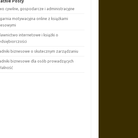
atnie Posty
wo cywilne, gospodarcze i administracyjne
ęgarnia motywacyjna online z książkami
nesowymi
awnictwo internetowe i książki o
edsiębiorczości
adniki biznesowe o skutecznym zarządzaniu
adniki biznesowe dla osób prowadzących
ałalność