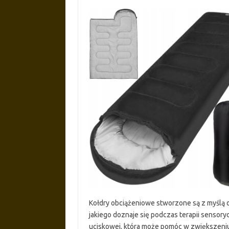
Kołdry obciążeniowe stworzone są z myślą o
jakiego doznaje się podczas terapii sensory
uciskowej, która może pomóc w zwiększeniu 