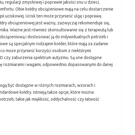
, regulacji zmysłowej i poprawie jakości snu u dzieci,
mfortu. Obie kołdry obciążeniowe mają na celu dostarczenie
apii uciskowej. Ucisk ten może przynieść ulgę i poprawę
dry obciążeniowej jest ważny, zazwyczaj rekomenduje się,
nika. Ważne jest również skonsultowanie się z terapeutą lub
 obciążeniową i dostosować ją do indywidualnych potrzeb i
owe są specjalnym rodzajem kołder, które mają za zadanie
e, co może przynieść korzyści osobom z niektórymi
HD czy zaburzenia spektrum autyzmu. Są one dostępne
ą się rozmiarami i wagami, odpowiednio dopasowanymi do danej
ogą być dostępne w różnych rozmiarach, wzorach i
dardowe kołdry. Istnieją także opcje, które można
otrzeb, takie jak miękkość, oddychalność czy łatwość