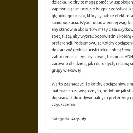
dziecka. Kołdry te mogą pomóc w uspokojeniu
zapewniając im uczucie bezpieczeństwa i ko
głębokiego ucisku, który symuluje efekt ter
samopoczucia. Wybór odpowiedniej wagi koł
aby stanowiła około 10% masy ciała użytkow
specjalistą, aby wybrać odpowiednią kołdrę
preferencji. Podsumowując Kołdry obciążeni
dostarczyć głęboki ucisk i lekkie obciążeni
zaburzeniami sensorycznymi, takimi jak AD
zarówno dla dzieci, jak i dorosłych, i różni
grupy wiekowej.
Warto zaznaczyć, że kołdry obciążeniowe m
materiałach zewnętrznych, podobnie jak stan
dopasować do indywidualnych preferencji i p
czyszczenia.
Kategoria:
Artykuły