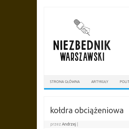
Przejdź
do
treści
STRONA GŁÓWNA
ARTYKUŁY
POLI
kołdra obciążeniowa
przez
Andrzej
|