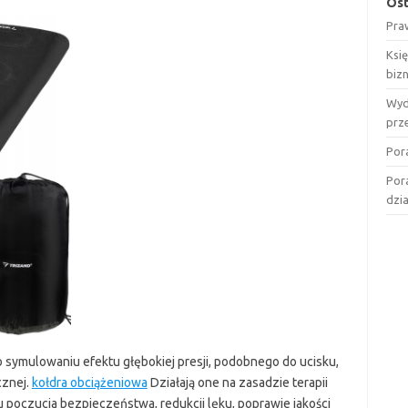
Ost
Pra
Ksi
biz
Wyd
prz
Por
Por
dzi
 symulowaniu efektu głębokiej presji, podobnego do ucisku,
cznej.
kołdra obciążeniowa
Działają one na zasadzie terapii
poczucia bezpieczeństwa, redukcji lęku, poprawie jakości