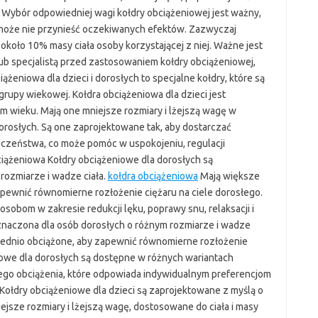
. Wybór odpowiedniej wagi kołdry obciążeniowej jest ważny,
 może nie przynieść oczekiwanych efektów. Zazwyczaj
około 10% masy ciała osoby korzystającej z niej. Ważne jest
lub specjalistą przed zastosowaniem kołdry obciążeniowej,
iążeniowa dla dzieci i dorosłych to specjalne kołdry, które są
rupy wiekowej. Kołdra obciążeniowa dla dzieci jest
m wieku. Mają one mniejsze rozmiary i lżejszą wagę w
rosłych. Są one zaprojektowane tak, aby dostarczać
eczeństwa, co może pomóc w uspokojeniu, regulacji
ciążeniowa Kołdry obciążeniowe dla dorosłych są
rozmiarze i wadze ciała.
kołdra obciążeniowa
Mają większe
apewnić równomierne rozłożenie ciężaru na ciele dorosłego.
osobom w zakresie redukcji lęku, poprawy snu, relaksacji i
eznaczona dla osób dorosłych o różnym rozmiarze i wadze
wiednio obciążone, aby zapewnić równomierne rozłożenie
niowe dla dorosłych są dostępne w różnych wariantach
go obciążenia, które odpowiada indywidualnym preferencjom
Kołdry obciążeniowe dla dzieci są zaprojektowane z myślą o
ejsze rozmiary i lżejszą wagę, dostosowane do ciała i masy