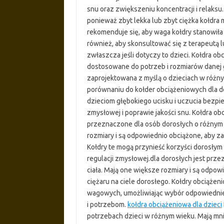
snu oraz zwiększeniu koncentracji i relaksu
ponieważ zbyt lekka lub zbyt ciężka kołdra
rekomenduje się, aby waga kołdry stanowiła 
również, aby skonsultować się z terapeutą 
zwłaszcza jeśli dotyczy to dzieci. Kołdra obc
dostosowane do potrzeb i rozmiarów danej g
zaprojektowana z myślą o dzieciach w różny
porównaniu do kołder obciążeniowych dla do
dzieciom głębokiego ucisku i uczucia bezpi
zmysłowej i poprawie jakości snu. Kołdra ob
przeznaczone dla osób dorosłych o różnym 
rozmiary i są odpowiednio obciążone, aby z
Kołdry te mogą przynieść korzyści dorosłym 
regulacji zmysłowej.dla dorosłych jest prz
ciała. Mają one większe rozmiary i są odpo
ciężaru na ciele dorosłego. Kołdry obciąże
wagowych, umożliwiając wybór odpowiednie
i potrzebom.
kołdra obciążeniowa dla dzieci
potrzebach dzieci w różnym wieku. Mają mni