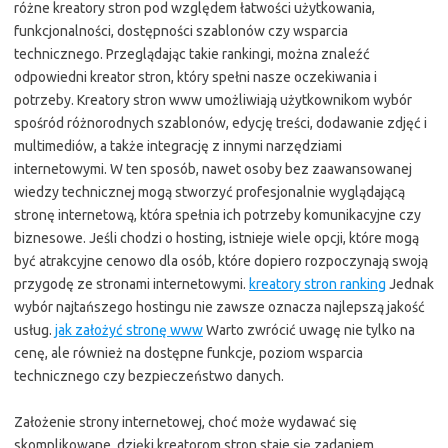
różne kreatory stron pod względem łatwości użytkowania,
funkcjonalności, dostępności szablonów czy wsparcia
technicznego. Przeglądając takie rankingi, można znaleźć
odpowiedni kreator stron, który spełni nasze oczekiwania i
potrzeby. Kreatory stron www umożliwiają użytkownikom wybór
spośród różnorodnych szablonów, edycję treści, dodawanie zdjęć i
multimediów, a także integrację z innymi narzędziami
internetowymi. W ten sposób, nawet osoby bez zaawansowanej
wiedzy technicznej mogą stworzyć profesjonalnie wyglądającą
stronę internetową, która spełnia ich potrzeby komunikacyjne czy
biznesowe. Jeśli chodzi o hosting, istnieje wiele opcji, które mogą
być atrakcyjne cenowo dla osób, które dopiero rozpoczynają swoją
przygodę ze stronami internetowymi.
kreatory stron ranking
Jednak
wybór najtańszego hostingu nie zawsze oznacza najlepszą jakość
usług.
jak założyć stronę www
Warto zwrócić uwagę nie tylko na
cenę, ale również na dostępne funkcje, poziom wsparcia
technicznego czy bezpieczeństwo danych.
Założenie strony internetowej, choć może wydawać się
skomplikowane, dzięki kreatorom stron staje się zadaniem