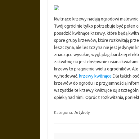
Kwitnące krzewy nadają ogrodowi malownic
Twój ogród nie tylko potrzebuje być pełen
posadzić kwitnące krzewy, które będą kwitnąć
spore grupy krzewów, które rozkwitają prze
leszczyna, ale leszczyna nie jest jedynym k
znacząco wysokie, wyglądają bardziej efekto
zakwitnięciu jest dosłownie usiana kwiatam
krzewy to pragnienie wielu ogrodników. Ale 
wyhodować.
krzewy kwitnące
Dla takich os
krzewów do ogrodu i z przyjemnością informu
wszystkie te krzewy kwitnące są szczególni
opieką nad nimi. Oprócz rozkwitania, ponie
Kategoria:
Artykuły