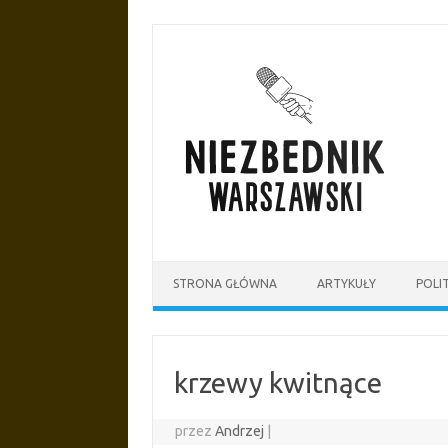
Przejdź
do
treści
STRONA GŁÓWNA
ARTYKUŁY
POLI
krzewy kwitnące
przez
Andrzej
|