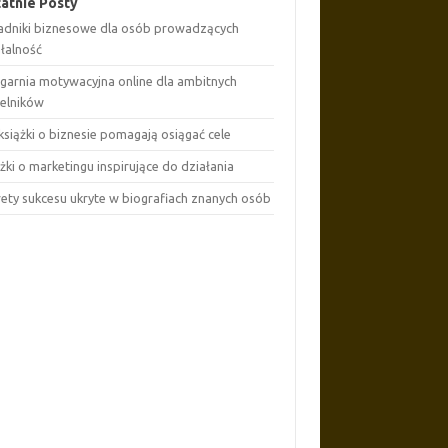
atnie Posty
adniki biznesowe dla osób prowadzących
ałalność
ęgarnia motywacyjna online dla ambitnych
telników
książki o biznesie pomagają osiągać cele
żki o marketingu inspirujące do działania
rety sukcesu ukryte w biografiach znanych osób