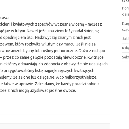
Ost
Por
dzi
zości
Ksi
 odcieni i kwiatowych zapachów wczesną wiosną – możesz
czy
 już w lutym. Nawet jeżeli na ziemi leży nadal śnieg, są
d opadnięciem liści. Nadzwyczaj znanym z nich jest
Jak 
rzewem, który rozkwita w lutym czy marcu. Jeśli nie są
Ksią
wnie aniżeli byliny lub rośliny jednoroczne. Dużo z nich po
i – przez co same gałęzie pozostają niewidoczne. Kwitnące
Sek
niektórzy odmawiają ich zdobycia z obawy, że nie uda się ich
ób przygotowaliśmy listę najpiękniejszych kwitnących
jemy, że są one już osiągalne. A co najkorzystniejsze,
e łatwe w uprawie. Zakładamy, że każdy poradzi sobie z
które z nich mogą uzyskiwać jadalne owoce.