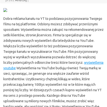
przez
Andrzej
|
Dobra reklama kanału na YT to podstawa pozycjonowania Twojego
filmu na tej platformie. Odsłony możesz zdobywać przeróżnymi
sposobami. Wyświetlenia można zakupić na rekomendowanej przez
setki klientów, stronie jkservices. Firma ta specjalizuje się w
zdobywaniu nowych wyświetleń dla teledysków na YouTube.
Większa liczba wyświetleń to też podstawa pozycjonowania
Twojego kanału w wyszukiwarce YouTube. Film pozycjonowany
wyżej w wynikach wyszukiwania pozwala dotrzeć do większej
liczby potencjalnych odbiorców treści które tworzysz.
wyświetlenia
youtube
Wyświetlenia na YouTube budują również Twoją markę w
sieci, sprawiając, że generuje ona większe zaufanie wśród
kontrahentów. Uzytkownicy chętniej klikają w wideo, które
przekraczają barierę 100tys wyświetleń niż w te które mają ich
poniżej tej liczby. W dzisiejszych czasach kupno wyświetleń na YT
ma sens z prostego powodu. Każdego dnia na YouTube
uploadowane są miliony nowych filmików, musisz zrobić więc
bardzo wiele, aby wyróżnić się z tłumu. Wyświetlenia w YouTube