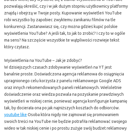
pozwalają określić, czy i w jak dużym stopniu użytkownicy platformy
znajdą i obejrzą w Twoje posty. Kupowanie wyświetleń YouTube
robi wszystko by zapobiec zwykłemu zanikaniu filmów na tle
konkurencji. Zastanawiasz się, czy można gdzieś kupić polskie
wyświetlenia YouTube? A jeśli tak, to jak to zrobić? I czy to w ogóle
ma sens? Na szczęście wszystkie te wątpliwości rozwieje tekst
który czytasz.
Wyświetlenia na YouTube – Jak je zdobyć?
W dzisiejszych czasach zdobywanie wyświetleń na YT jest
banalnie proste. Doświadczona agencja reklamowa do osiągnięcia
upragnionego celu korzysta z panelu reklamowego Google ADS
oraz innych rekomendowanych paneli reklamowych. Wieloletnie
doświadczenie oraz wiedza pozwala na pozyskanie prawdziwych
wyświetleń w niskiej cenie, ponieważ agencja konfiguruje kampanię
tak, by docierała ona po jak najniższych kosztach do odbiorców.
youtube like
Osoba która nigdy nie zajmował się promowaniem
swoich treści na YouTube nie będzie potrafiła reklamować swojego
wideo w tak niskiej cenie i po prostu zużyje swój budżet reklamowy