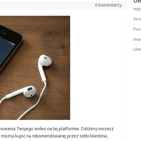
Ost
0 komentarzy
Wyt
Str
Poz
Insp
Lit
mowania Twojego wideo na tej platformie. Odsłony możesz
 można kupić na rekomendowanej przez setki klientów,