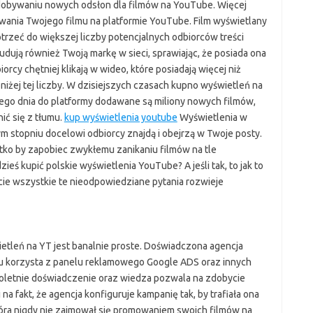
w zdobywaniu nowych odsłon dla filmów na YouTube. Więcej
ania Twojego filmu na platformie YouTube. Film wyświetlany
rzeć do większej liczby potencjalnych odbiorców treści
dują również Twoją markę w sieci, sprawiając, że posiada ona
cy chętniej klikają w wideo, które posiadają więcej niż
oniżej tej liczby. W dzisiejszych czasach kupno wyświetleń na
go dnia do platformy dodawane są miliony nowych filmów,
ić się z tłumu.
kup wyświetlenia youtube
Wyświetlenia w
ym stopniu docelowi odbiorcy znajdą i obejrzą w Twoje posty.
ko by zapobiec zwykłemu zanikaniu filmów na tle
ieś kupić polskie wyświetlenia YouTube? A jeśli tak, to jak to
ście wszystkie te nieodpowiedziane pytania rozwieje
etleń na YT jest banalnie proste. Doświadczona agencja
u korzysta z panelu reklamowego Google ADS oraz innych
loletnie doświadczenie oraz wiedza pozwala na zdobycie
na fakt, że agencja konfiguruje kampanię tak, by trafiała ona
tóra nigdy nie zajmował się promowaniem swoich filmów na