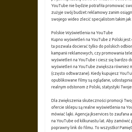
YouTube nie będzie potrafiła promować swoje
zużyje swój budżet reklamowy zanim osiągni
swojego wideo zlecić specjalistom takim jak m
Polskie Wyświetlenia na YouTube
Kupno wyświetleń na YouTube z Polski jest 
ta pozwala docierać tylko do polskich odbi
kampanii reklamowych, czy promowania tele
wyświetleń na YouTube i ciesz się bardzo 
wyświetleń na YouTube zwiększa również mo
(często odtwarzane). Kiedy kupujesz YouTub
opublikowane filmy są oglądane, udostępnia
realnym odsłonom z Polski, statystyki Twoj
Dla zwiększenia skuteczności promocji Two
ofercie sklepu są realne wyświetlenia na Y
mówiać lajki. Agencja jkservices to zaufana
na YouTube od kilkunastu lat. Aby zamówić p
poprawny link do filmu. To wszystko! Pamięt