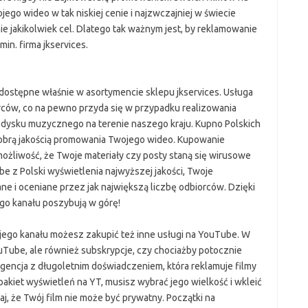
go wideo w tak niskiej cenie i najzwczajniej w świecie
e jakikolwiek cel. Dlatego tak ważnym jest, by reklamowanie
in. firma jkservices.
dostępne właśnie w asortymencie sklepu jkservices. Usługa
orców, co na pewno przyda się w przypadku realizowania
dysku muzycznego na terenie naszego kraju. Kupno Polskich
dobrą jakością promowania Twojego wideo. Kupowanie
żliwość, że Twoje materiały czy posty staną się wirusowe
e z Polski wyświetlenia najwyższej jakości, Twoje
ne i oceniane przez jak największą liczbę odbiorców. Dzięki
ego kanału poszybują w górę!
jego kanału możesz zakupić też inne usługi na YouTube. W
ouTube, ale również subskrypcje, czy chociażby potocznie
 agencja z długoletnim doświadczeniem, która reklamuje filmy
akiet wyświetleń na YT, musisz wybrać jego wielkość i wkleić
aj, że Twój film nie może być prywatny. Początki na