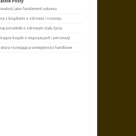
atnie Posty
rwałość jako fundament sukcesu
ona z książkami o zdrowiu i rozwoju
naj poradniki o zdrowym stylu życia
irujące książki o negocjacjach i perswazji
eratura rozwijająca umiejętności handlowe