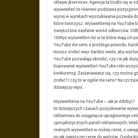
sklepie jkservices. Agencja ta trudni się 
wyświetleń to również podstawa pozycjonow
wyżej w wynikach wyszukiwania pozwala dot
które tworzysz. Wyświetlenia na YouTube bu
zwiększone zaufanie wśród odbiorców. Odbior
100tys wyświetleń niż w te które mają ich p
YouTube ma sens z prostego powodu. Każde
musisz zrobić więc bardzo wiele, aby wyróżn
YouTube pozwalają określić, czy i w jak duż
Kupowanie wyświetleń YouTube robi wszyst
konkurencji. Zastanawiasz się, czy można gdz
zrobić? I czy to w ogóle ma sens? Na szczę
dzisiejszy wpis.
Wyświetlenia na YouTube – Jak je zdobyć?
W dzisiejszych czasach pozyskiwanie wyświ
reklamowa do osiągnięcia upragnionego cel
specjalistycznych paneli reklamowych. Wie
realnych wyświetleń w niskiej cenie, z uwagi 
po jak najniższej cenie do widzów. Osoba k