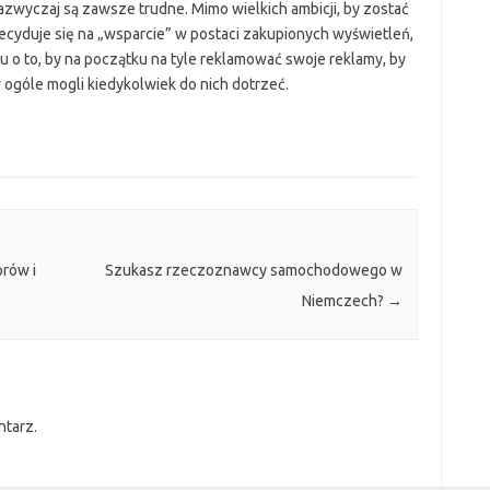
wyczaj są zawsze trudne. Mimo wielkich ambicji, by zostać
cyduje się na „wsparcie” w postaci zakupionych wyświetleń,
u o to, by na początku na tyle reklamować swoje reklamy, by
 ogóle mogli kiedykolwiek do nich dotrzeć.
rów i
Szukasz rzeczoznawcy samochodowego w
Niemczech?
→
ntarz.