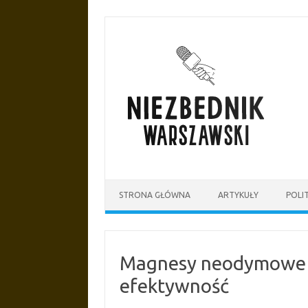
Przejdź
do
treści
STRONA GŁÓWNA
ARTYKUŁY
POLI
Magnesy neodymowe do
efektywność