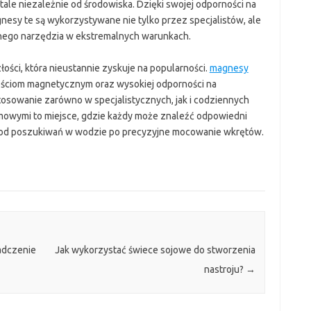
ale niezależnie od środowiska. Dzięki swojej odporności na
gnesy te są wykorzystywane nie tylko przez specjalistów, ale
znego narzędzia w ekstremalnych warunkach.
ści, która nieustannie zyskuje na popularności.
magnesy
ciom magnetycznym oraz wysokiej odporności na
tosowanie zarówno w specjalistycznych, jak i codziennych
owymi to miejsce, gdzie każdy może znaleźć odpowiedni
 od poszukiwań w wodzie po precyzyjne mocowanie wkrętów.
adczenie
Jak wykorzystać świece sojowe do stworzenia
nastroju?
→