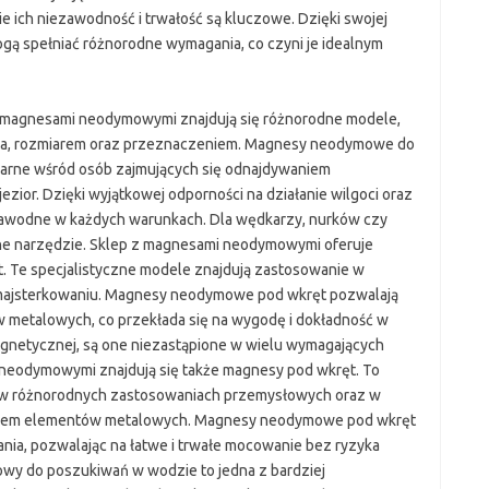
 ich niezawodność i trwałość są kluczowe. Dzięki swojej
ą spełniać różnorodne wymagania, co czyni je idealnym
z magnesami neodymowymi znajdują się różnorodne modele,
gania, rozmiarem oraz przeznaczeniem. Magnesy neodymowe do
arne wśród osób zajmujących się odnajdywaniem
zior. Dzięki wyjątkowej odporności na działanie wilgoci oraz
ezawodne w każdych warunkach. Dla wędkarzy, nurków czy
e narzędzie. Sklep z magnesami neodymowymi oferuje
 Te specjalistyczne modele znajdują zastosowanie w
ajsterkowaniu. Magnesy neodymowe pod wkręt pozwalają
 metalowych, co przekłada się na wygodę i dokładność w
y magnetycznej, są one niezastąpione w wielu wymagających
neodymowymi znajdują się także magnesy pod wkręt. To
ę w różnorodnych zastosowaniach przemysłowych oraz w
iem elementów metalowych. Magnesy neodymowe pod wkręt
ania, pozwalając na łatwe i trwałe mocowanie bez ryzyka
y do poszukiwań w wodzie to jedna z bardziej