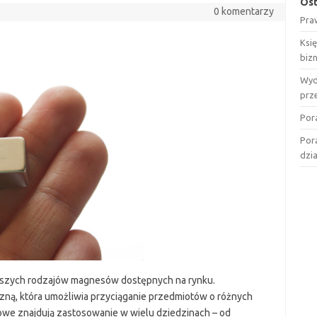
Ost
0 komentarzy
Pra
Ksi
biz
Wyd
prz
Por
Por
dzi
jszych rodzajów magnesów dostępnych na rynku.
zną, która umożliwia przyciąganie przedmiotów o różnych
owe znajdują zastosowanie w wielu dziedzinach – od