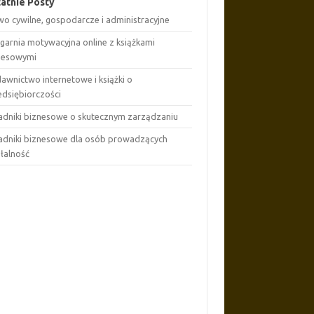
atnie Posty
wo cywilne, gospodarcze i administracyjne
ęgarnia motywacyjna online z książkami
nesowymi
awnictwo internetowe i książki o
edsiębiorczości
adniki biznesowe o skutecznym zarządzaniu
adniki biznesowe dla osób prowadzących
ałalność