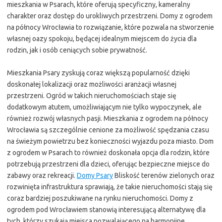
mieszkania w Psarach, które oferują specyficzny, kameralny
charakter oraz dostęp do urokliwych przestrzeni. Domy z ogrodem
na północy Wrocławia to rozwiązanie, które pozwala na stworzenie
własnej oazy spokoju, będącej idealnym miejscem do życia dla
rodzin, jak i osób ceniących sobie prywatność.
Mieszkania Psary zyskują coraz większą popularność dzięki
doskonałej lokalizacji oraz możliwości aranżacji własnej
przestrzeni. Ogród w takich nieruchomościach staje się
dodatkowym atutem, umożliwiającym nie tylko wypoczynek, ale
również rozwój własnych pasji. Mieszkania z ogrodem na północy
Wrocławia są szczególnie cenione za możliwość spędzania czasu
na świeżym powietrzu bez konieczności wyjazdu poza miasto. Dom
z ogrodem w Psarach to również doskonała opcja dla rodzin, które
potrzebują przestrzeni dla dzieci, oferując bezpieczne miejsce do
zabawy oraz rekreacji.
Domy Psary
Bliskość terenów zielonych oraz
rozwinięta infrastruktura sprawiają, że takie nieruchomości stają się
coraz bardziej poszukiwane na rynku nieruchomości. Domy z
ogrodem pod Wrocławiem stanowią interesującą alternatywę dla
tych, którzy szukają miejsca pozwalającego na harmonijne