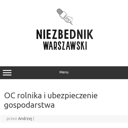
Przejdź
do
treści
Menu
OC rolnika i ubezpieczenie
gospodarstwa
przez
Andrzej
|