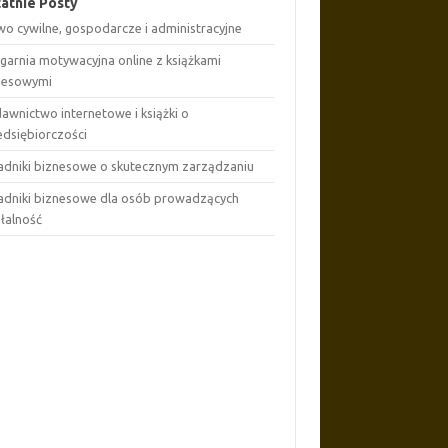
atnie Posty
wo cywilne, gospodarcze i administracyjne
ęgarnia motywacyjna online z książkami
nesowymi
awnictwo internetowe i książki o
edsiębiorczości
adniki biznesowe o skutecznym zarządzaniu
adniki biznesowe dla osób prowadzących
ałalność