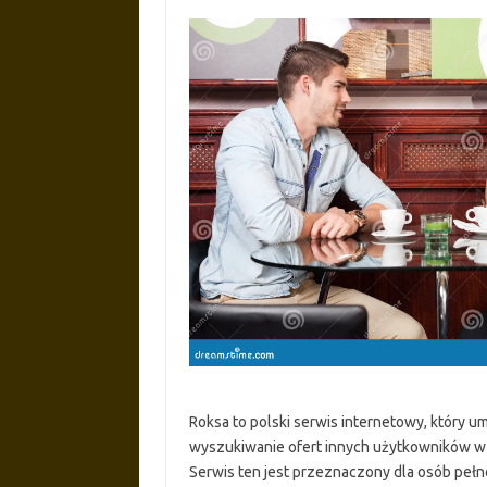
Roksa to polski serwis internetowy, który 
wyszukiwanie ofert innych użytkowników w c
Serwis ten jest przeznaczony dla osób pełn