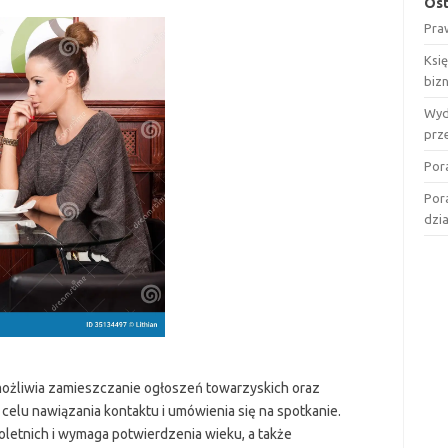
Ost
Pra
Ksi
biz
Wyd
prz
Por
Por
dzi
umożliwia zamieszczanie ogłoszeń towarzyskich oraz
elu nawiązania kontaktu i umówienia się na spotkanie.
oletnich i wymaga potwierdzenia wieku, a także