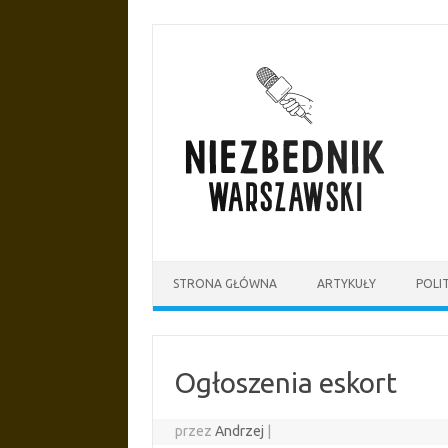
Przejdź
do
treści
STRONA GŁÓWNA
ARTYKUŁY
POLI
Ogłoszenia eskort
przez
Andrzej
|