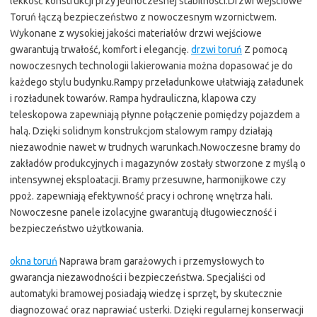
lekkość konstrukcji przy jednoczesnej stabilności.Drzwi wejściowe
Toruń łączą bezpieczeństwo z nowoczesnym wzornictwem.
Wykonane z wysokiej jakości materiałów drzwi wejściowe
gwarantują trwałość, komfort i elegancję.
drzwi toruń
Z pomocą
nowoczesnych technologii lakierowania można dopasować je do
każdego stylu budynku.Rampy przeładunkowe ułatwiają załadunek
i rozładunek towarów. Rampa hydrauliczna, klapowa czy
teleskopowa zapewniają płynne połączenie pomiędzy pojazdem a
halą. Dzięki solidnym konstrukcjom stalowym rampy działają
niezawodnie nawet w trudnych warunkach.Nowoczesne bramy do
zakładów produkcyjnych i magazynów zostały stworzone z myślą o
intensywnej eksploatacji. Bramy przesuwne, harmonijkowe czy
ppoż. zapewniają efektywność pracy i ochronę wnętrza hali.
Nowoczesne panele izolacyjne gwarantują długowieczność i
bezpieczeństwo użytkowania.
okna toruń
Naprawa bram garażowych i przemysłowych to
gwarancja niezawodności i bezpieczeństwa. Specjaliści od
automatyki bramowej posiadają wiedzę i sprzęt, by skutecznie
diagnozować oraz naprawiać usterki. Dzięki regularnej konserwacji