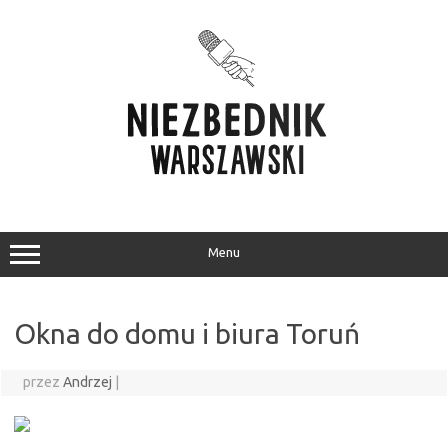
Przejdź
do
treści
Menu
Okna do domu i biura Toruń
przez
Andrzej
|