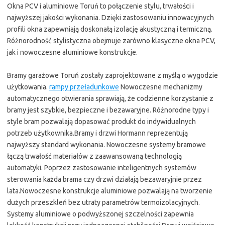
Okna PCV i aluminiowe Toruń to połączenie stylu, trwałości i
najwyższej jakości wykonania. Dzięki zastosowaniu innowacyjnych
profili okna zapewniają doskonałą izolację akustyczną i termiczną.
Różnorodność stylistyczna obejmuje zarówno klasyczne okna PCV,
jak i nowoczesne aluminiowe konstrukcje.
Bramy garażowe Toruń zostały zaprojektowane z myślą o wygodzie
użytkowania.
rampy przeładunkowe
Nowoczesne mechanizmy
automatycznego otwierania sprawiają, że codzienne korzystanie z
bramy jest szybkie, bezpieczne i bezawaryjne. Różnorodne typy i
style bram pozwalają dopasować produkt do indywidualnych
potrzeb użytkownika.Bramy i drzwi Hormann reprezentują
najwyższy standard wykonania. Nowoczesne systemy bramowe
łączą trwałość materiałów z zaawansowaną technologią
automatyki. Poprzez zastosowanie inteligentnych systemów
sterowania każda brama czy drzwi działają bezawaryjnie przez
lata.Nowoczesne konstrukcje aluminiowe pozwalają na tworzenie
dużych przeszkleń bez utraty parametrów termoizolacyjnych.
Systemy aluminiowe o podwyższonej szczelności zapewnia