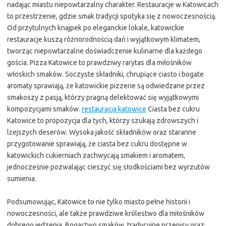
nadając miastu niepowtarzalny charakter. Restauracje w Katowicach
to przestrzenie, gdzie smak tradycji spotyka się z nowoczesnością.
Od przytulnych knajpek po eleganckie lokale, katowickie
restauracje kuszą różnorodnością dań i wyjątkowym klimatem,
tworząc niepowtarzalne doświadczenie kulinarne dla każdego
gościa. Pizza Katowice to prawdziwy rarytas dla miłośników
włoskich smaków. Soczyste składniki, chrupiące ciasto i bogate
aromaty sprawiają, że katowickie pizzerie są odwiedzane przez
smakoszy z pasją, którzy pragną delektować się wyjątkowymi
kompozycjami smaków.
restauracja katowice
Ciasta bez cukru
Katowice to propozycja dla tych, którzy szukają zdrowszych i
lżejszych deserów. Wysoka jakość składników oraz staranne
przygotowanie sprawiają, że ciasta bez cukru dostępne w
katowickich cukierniach zachwycają smakiem i aromatem,
jednocześnie pozwalając cieszyć się słodkościami bez wyrzutów
sumienia.
Podsumowując, Katowice to nie tylko miasto pełne historii i
nowoczesności, ale także prawdziwe królestwo dla miłośników
dobrego jedzenia. Bogactwo smaków, tradycyjne przepisy oraz