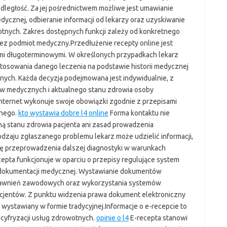
ległość. Za jej pośrednictwem możliwe jest umawianie
dycznej, odbieranie informacji od lekarzy oraz uzyskiwanie
ych. Zakres dostępnych funkcji zależy od konkretnego
zez podmiot medyczny.Przedłużenie recepty online jest
mi długoterminowymi. W określonych przypadkach lekarz
osowania danego leczenia na podstawie historii medycznej
tnych. Każda decyzja podejmowana jest indywidualnie, z
w medycznych i aktualnego stanu zdrowia osoby
internet wykonuje swoje obowiązki zgodnie z przepisami
nego.
kto wystawia dobre l4 online
Forma kontaktu nie
ną stanu zdrowia pacjenta ani zasad prowadzenia
dzaju zgłaszanego problemu lekarz może udzielić informacji,
ę przeprowadzenia dalszej diagnostyki w warunkach
epta funkcjonuje w oparciu o przepisy regulujące system
 dokumentacji medycznej. Wystawianie dokumentów
rawnień zawodowych oraz wykorzystania systemów
jentów. Z punktu widzenia prawa dokument elektroniczny
wystawiany w formie tradycyjnej.Informacje o e-recepcie to
 cyfryzacji usług zdrowotnych.
opinie o l4
E-recepta stanowi