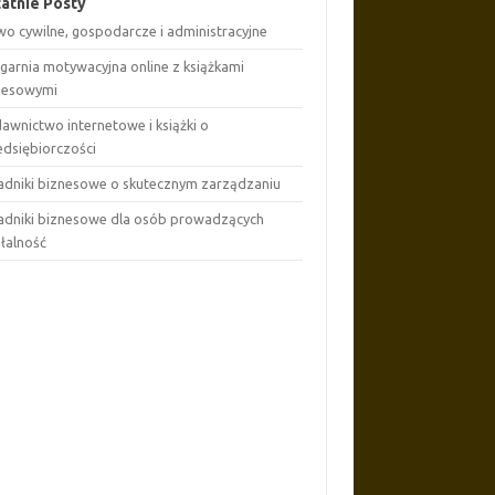
atnie Posty
wo cywilne, gospodarcze i administracyjne
ęgarnia motywacyjna online z książkami
nesowymi
awnictwo internetowe i książki o
edsiębiorczości
adniki biznesowe o skutecznym zarządzaniu
adniki biznesowe dla osób prowadzących
ałalność