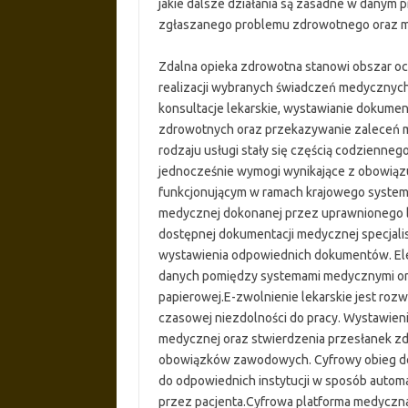
jakie dalsze działania są zasadne w danym 
zgłaszanego problemu zdrowotnego oraz moż
Zdalna opieka zdrowotna stanowi obszar o
realizacji wybranych świadczeń medycznyc
konsultacje lekarskie, wystawianie dokum
zdrowotnych oraz przekazywanie zaleceń me
rodzaju usługi stały się częścią codzienn
jednocześnie wymogi wynikające z obowiązu
funkcjonującym w ramach krajowego system
medycznej dokonanej przez uprawnionego le
dostępnej dokumentacji medycznej specjalis
wystawienia odpowiednich dokumentów. Ele
danych pomiędzy systemami medycznymi ora
papierowej.E-zwolnienie lekarskie jest ro
czasowej niezdolności do pracy. Wystawie
medycznej oraz stwierdzenia przesłanek z
obowiązków zawodowych. Cyfrowy obieg do
do odpowiednich instytucji w sposób autom
przez pacjenta.Cyfrowa platforma medyczna 