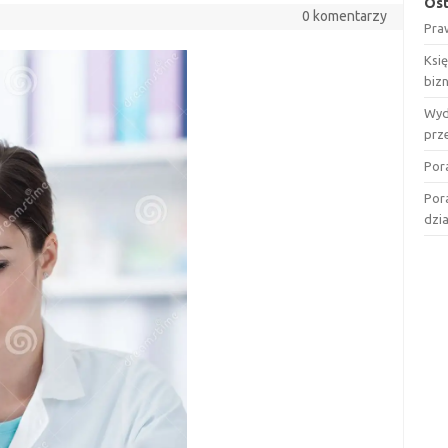
Ost
0 komentarzy
Pra
Ksi
biz
Wyd
prz
Por
Por
dzi