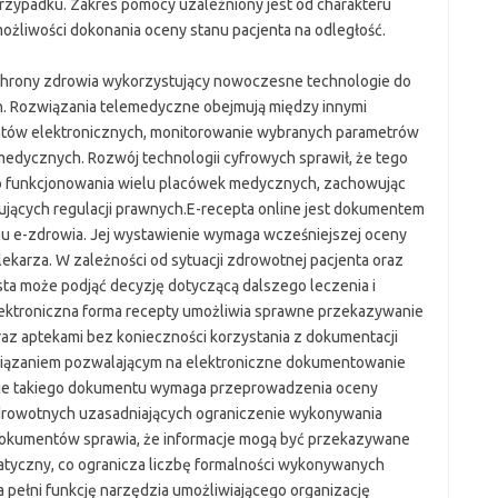
przypadku. Zakres pomocy uzależniony jest od charakteru
liwości dokonania oceny stanu pacjenta na odległość.
chrony zdrowia wykorzystujący nowoczesne technologie do
h. Rozwiązania telemedyczne obejmują między innymi
entów elektronicznych, monitorowanie wybranych parametrów
dycznych. Rozwój technologii cyfrowych sprawił, że tego
ego funkcjonowania wielu placówek medycznych, zachowując
jących regulacji prawnych.E-recepta online jest dokumentem
u e-zdrowia. Jej wystawienie wymaga wcześniejszej oceny
karza. W zależności od sytuacji zdrowotnej pacjenta oraz
ta może podjąć decyzję dotyczącą dalszego leczenia i
ktroniczna forma recepty umożliwia sprawne przekazywanie
z aptekami bez konieczności korzystania z dokumentacji
związaniem pozwalającym na elektroniczne dokumentowanie
nie takiego dokumentu wymaga przeprowadzenia oceny
drowotnych uzasadniających ograniczenie wykonywania
kumentów sprawia, że informacje mogą być przekazywane
atyczny, co ogranicza liczbę formalności wykonywanych
pełni funkcję narzędzia umożliwiającego organizację