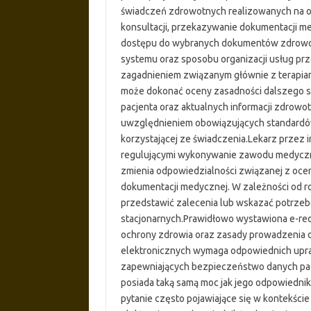
świadczeń zdrowotnych realizowanych na od
konsultacji, przekazywanie dokumentacji me
dostępu do wybranych dokumentów zdrowotn
systemu oraz sposobu organizacji usług pr
zagadnieniem związanym głównie z terapia
może dokonać oceny zasadności dalszego st
pacjenta oraz aktualnych informacji zdrowo
uwzględnieniem obowiązujących standardó
korzystającej ze świadczenia.Lekarz przez 
regulującymi wykonywanie zawodu medycz
zmienia odpowiedzialności związanej z oce
dokumentacji medycznej. W zależności od ro
przedstawić zalecenia lub wskazać potrzeb
stacjonarnych.Prawidłowo wystawiona e-rec
ochrony zdrowia oraz zasady prowadzenia
elektronicznych wymaga odpowiednich up
zapewniających bezpieczeństwo danych pac
posiada taką samą moc jak jego odpowiednik 
pytanie często pojawiające się w kontekście