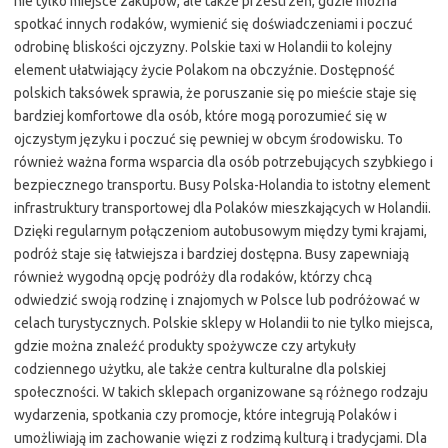
nie tylko miejsce zakupów, ale także przestrzeń, gdzie można
spotkać innych rodaków, wymienić się doświadczeniami i poczuć
odrobinę bliskości ojczyzny. Polskie taxi w Holandii to kolejny
element ułatwiający życie Polakom na obczyźnie. Dostępność
polskich taksówek sprawia, że poruszanie się po mieście staje się
bardziej komfortowe dla osób, które mogą porozumieć się w
ojczystym języku i poczuć się pewniej w obcym środowisku. To
również ważna forma wsparcia dla osób potrzebujących szybkiego i
bezpiecznego transportu. Busy Polska-Holandia to istotny element
infrastruktury transportowej dla Polaków mieszkających w Holandii.
Dzięki regularnym połączeniom autobusowym między tymi krajami,
podróż staje się łatwiejsza i bardziej dostępna. Busy zapewniają
również wygodną opcję podróży dla rodaków, którzy chcą
odwiedzić swoją rodzinę i znajomych w Polsce lub podróżować w
celach turystycznych. Polskie sklepy w Holandii to nie tylko miejsca,
gdzie można znaleźć produkty spożywcze czy artykuły
codziennego użytku, ale także centra kulturalne dla polskiej
społeczności. W takich sklepach organizowane są różnego rodzaju
wydarzenia, spotkania czy promocje, które integrują Polaków i
umożliwiają im zachowanie więzi z rodzimą kulturą i tradycjami. Dla