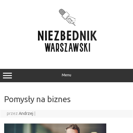
Przejdź
do
treści
Menu
Pomysły na biznes
przez
Andrzej
|