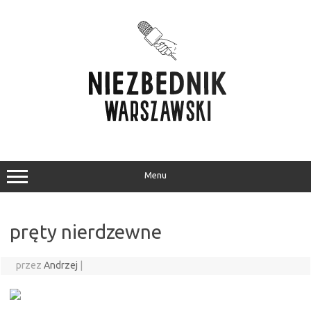
Przejdź
do
treści
Menu
pręty nierdzewne
przez
Andrzej
|