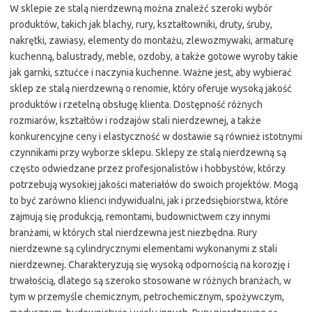
W sklepie ze stalą nierdzewną można znaleźć szeroki wybór
produktów, takich jak blachy, rury, kształtowniki, druty, śruby,
nakrętki, zawiasy, elementy do montażu, zlewozmywaki, armaturę
kuchenną, balustrady, meble, ozdoby, a także gotowe wyroby takie
jak garnki, sztućce i naczynia kuchenne. Ważne jest, aby wybierać
sklep ze stalą nierdzewną o renomie, który oferuje wysoką jakość
produktów i rzetelną obsługę klienta. Dostępność różnych
rozmiarów, kształtów i rodzajów stali nierdzewnej, a także
konkurencyjne ceny i elastyczność w dostawie są również istotnymi
czynnikami przy wyborze sklepu. Sklepy ze stalą nierdzewną są
często odwiedzane przez profesjonalistów i hobbystów, którzy
potrzebują wysokiej jakości materiałów do swoich projektów. Mogą
to być zarówno klienci indywidualni, jak i przedsiębiorstwa, które
zajmują się produkcją, remontami, budownictwem czy innymi
branżami, w których stal nierdzewna jest niezbędna. Rury
nierdzewne są cylindrycznymi elementami wykonanymi z stali
nierdzewnej. Charakteryzują się wysoką odpornością na korozję i
trwałością, dlatego są szeroko stosowane w różnych branżach, w
tym w przemyśle chemicznym, petrochemicznym, spożywczym,