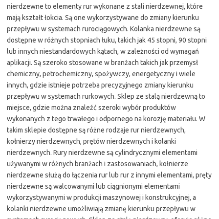
nierdzewne to elementy rur wykonane z stali nierdzewnej, które
mają kształt łokcia. Są one wykorzystywane do zmiany kierunku
przepływu w systemach rurociągowych. Kolanka nierdzewne są
dostępne w różnych stopniach łuku, takich jak 45 stopni, 90 stopni
lub innych niestandardowych kątach, w zależności od wymagań
aplikacji. Są szeroko stosowane w branżach takich jak przemysł
chemiczny, petrochemiczny, spożywczy, energetyczny i wiele
innych, gdzie istnieje potrzeba precyzyjnego zmiany kierunku
przepływu w systemach rurkowych. Sklep ze stalą nierdzewną to
miejsce, gdzie można znaleźć szeroki wybór produktów
wykonanych z tego trwałego i odpornego na korozję materiału. W
takim sklepie dostępne są różne rodzaje rur nierdzewnych,
kołnierzy nierdzewnych, prętów nierdzewnych i kolanki
nierdzewnych. Rury nierdzewne są cylindrycznymi elementami
używanymi w różnych branżach i zastosowaniach, kołnierze
nierdzewne służą do łączenia rur lub rur z innymi elementami, pręty
nierdzewne są walcowanymi lub ciągnionymi elementami
wykorzystywanymi w produkcji maszynowej i konstrukcyjnej, a
kolanki nierdzewne umożliwiają zmianę kierunku przepływu w