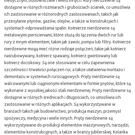
medycznym, budownictwie i wielu innych. Rury nierdzewne są
dostępne w różnych rozmiarach i grubościach ścianek, co umożliwia
ich zastosowanie w różnorodnych zastosowaniach, takich jak
przesyłanie płynów, gazów, olejów, a także w konstrukcjach i
systemach odprowadzania spalin. Kołnierze nierdzewne są
metalowymi pierścieniami, które służą do łączenia dwóch rur lub
rury z innym elementem, takim jak zawór, pompa lub filtry. Kołnierze
nierdzewne mogą mieć różne rodzaje połączeń, takie jak kołnierz
naśrubowywany, kołnierz spawany, kołnierz gwintowany lub
kołnierz dociskowy. Są one stosowane w celu zapewnienia
szczelności i trwałości połączeń rur, a także ułatwienia montażu i
demontażu w systemach rurociągowych. Pręty nierdzewne są
walcowanymi lub ciągnionymi elementami w formie prętów, które są
wykonane z wysokiej jakości stali nierdzewnej. Pręty nierdzewne są
dostępne w różnych średnicach i długościach, co umożliwia ich
zastosowanie w różnych aplikacjach. Są wykorzystywane w
branżach takich jak budownictwo, produkcja maszyn, przemysł
spożywczy, medycyna i wiele innych. Pręty nierdzewne są
wykorzystywane do produkcji elementów maszynowych, narzędzi,
elementów konstrukcyjnych, a także w branży jubilerskiej. Kolanka