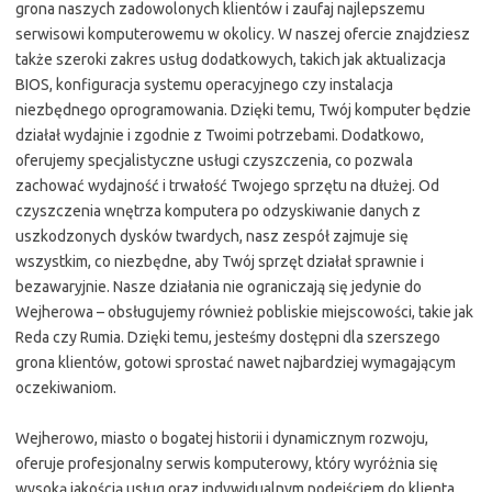
grona naszych zadowolonych klientów i zaufaj najlepszemu
serwisowi komputerowemu w okolicy. W naszej ofercie znajdziesz
także szeroki zakres usług dodatkowych, takich jak aktualizacja
BIOS, konfiguracja systemu operacyjnego czy instalacja
niezbędnego oprogramowania. Dzięki temu, Twój komputer będzie
działał wydajnie i zgodnie z Twoimi potrzebami. Dodatkowo,
oferujemy specjalistyczne usługi czyszczenia, co pozwala
zachować wydajność i trwałość Twojego sprzętu na dłużej. Od
czyszczenia wnętrza komputera po odzyskiwanie danych z
uszkodzonych dysków twardych, nasz zespół zajmuje się
wszystkim, co niezbędne, aby Twój sprzęt działał sprawnie i
bezawaryjnie. Nasze działania nie ograniczają się jedynie do
Wejherowa – obsługujemy również pobliskie miejscowości, takie jak
Reda czy Rumia. Dzięki temu, jesteśmy dostępni dla szerszego
grona klientów, gotowi sprostać nawet najbardziej wymagającym
oczekiwaniom.
Wejherowo, miasto o bogatej historii i dynamicznym rozwoju,
oferuje profesjonalny serwis komputerowy, który wyróżnia się
wysoką jakością usług oraz indywidualnym podejściem do klienta.