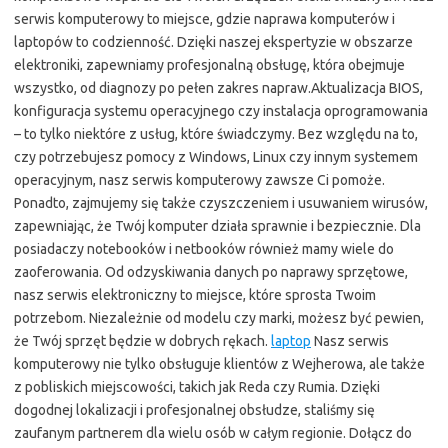
serwis komputerowy to miejsce, gdzie naprawa komputerów i
laptopów to codzienność. Dzięki naszej ekspertyzie w obszarze
elektroniki, zapewniamy profesjonalną obsługę, która obejmuje
wszystko, od diagnozy po pełen zakres napraw.Aktualizacja BIOS,
konfiguracja systemu operacyjnego czy instalacja oprogramowania
– to tylko niektóre z usług, które świadczymy. Bez względu na to,
czy potrzebujesz pomocy z Windows, Linux czy innym systemem
operacyjnym, nasz serwis komputerowy zawsze Ci pomoże.
Ponadto, zajmujemy się także czyszczeniem i usuwaniem wirusów,
zapewniając, że Twój komputer działa sprawnie i bezpiecznie. Dla
posiadaczy notebooków i netbooków również mamy wiele do
zaoferowania. Od odzyskiwania danych po naprawy sprzętowe,
nasz serwis elektroniczny to miejsce, które sprosta Twoim
potrzebom. Niezależnie od modelu czy marki, możesz być pewien,
że Twój sprzęt będzie w dobrych rękach.
laptop
Nasz serwis
komputerowy nie tylko obsługuje klientów z Wejherowa, ale także
z pobliskich miejscowości, takich jak Reda czy Rumia. Dzięki
dogodnej lokalizacji i profesjonalnej obsłudze, staliśmy się
zaufanym partnerem dla wielu osób w całym regionie. Dołącz do