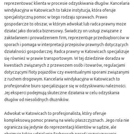
reprezentować klienta w procesie odzyskiwania długów. Kancelaria
windykacyjna w Katowicach to także instytucja, która oferuje
specjalistyczną pomoc w tego rodzaju sprawach. Prawo
gospodarcze to obszar, w którym adwokat lub radca prawny może
działać jako doradca biznesowy. Świadczy on usługi związane z
zakładaniem i prowadzeniem firm, reprezentuje przedsiębiorców w
sporach i pomaga w interpretacji przepisów prawnych dotyczących
działalności gospodarczej. Radca prawny w Katowicach specjalizuje
się również w prawie transportowym. W tej dziedzinie doradza w
kwestiach związanych z przewozem osób i towarów, regulacjami
dotyczącymi floty pojazdów czy ewentualnymi sporami związanymi
z ruchem drogowym. Kancelaria windykacyjna w Katowicach to
profesjonalne biuro specjalizujące się w odzyskiwaniu należności.
Jej eksperci podejmują skuteczne działania w celu odzyskania
długów od niesolidnych dłużników.
Adwokat w Katowicach to profesjonalista, który oferuje
kompleksową pomoc prawną na wielu płaszczyznach. Jego rola nie
ogranicza się jedynie do reprezentacji klientów w sądzie, ale