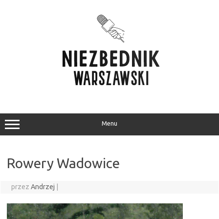
Przejdź
do
treści
Menu
Rowery Wadowice
przez
Andrzej
|