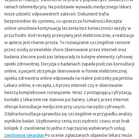
ramach telemedycyny. Na podstawie wywiadu medycznego lekarz
może udzielić odpowiednich zaleceń. Dokument trafia
bezpośrednio do systemu, co upraszcza formalności.Recepta
online umożliwia kontynuację leczenia bez konieczności wizyty w
przychodni. Kod recepty przesyłany jest elektronicznie, a realizacja
w aptece jest równie prosta. To rozwiązanie szczególnie cenione
przez osoby przewlekle chore.Skierowanie przez internet oraz
badania zlecone podczas teleporady to kolejne elementy cyfrowej
opieki zdrowotnej. Decyzja o badaniach zapada podczas konsultacji
online, a pacjent otrzymuje skierowanie w formie elektronicznej.
opieka zdrowotna online odpowiada na realne potrzeby pacjentów.
Lekarz online, e-recepta, L4 przez internet czy e-skierowanie
tworzą kompleksowe rozwiązanie. Wraz z postępującą cyfryzacją,
kontakt z lekarzem nie stanowi już bariery. Lekarz przez internet
oferuje konsultacje medyczne przy użyciu narzędzi cyfrowych.
Zdalna konsultacja sprawdza się szczególnie w przypadku analizy
wyników badań. Użytkownicy cenią oszczędność czasu oraz brak
kolejek. E-zwolnienie to jedna z najczęściej wybieranych usług.
zwolnienie lekarskie
Po ocenie zgłaszanych objawów lekarz może