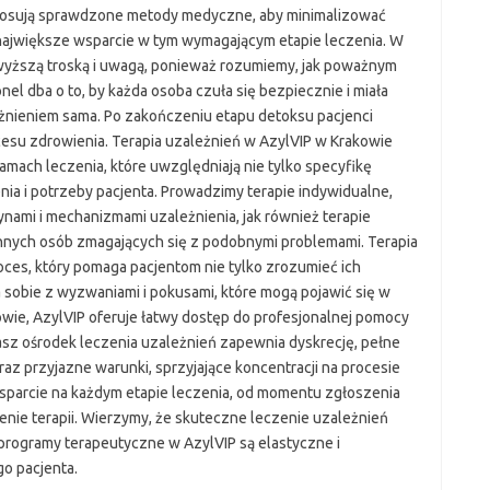
stosują sprawdzone metody medyczne, aby minimalizować
 największe wsparcie w tym wymagającym etapie leczenia. W
jwyższą troską i uwagą, ponieważ rozumiemy, jak poważnym
l dba o to, by każda osoba czuła się bezpiecznie i miała
leżnieniem sama. Po zakończeniu etapu detoksu pacjenci
ocesu zdrowienia. Terapia uzależnień w AzylVIP w Krakowie
amach leczenia, które uwzględniają nie tylko specyfikę
nia i potrzeby pacjenta. Prowadzimy terapie indywidualne,
ynami i mechanizmami uzależnienia, jak również terapie
innych osób zmagających się z podobnymi problemami. Terapia
es, który pomaga pacjentom nie tylko zrozumieć ich
a sobie z wyzwaniami i pokusami, które mogą pojawić się w
kowie, AzylVIP oferuje łatwy dostęp do profesjonalnej pomocy
asz ośrodek leczenia uzależnień zapewnia dyskrecję, pełne
z przyjazne warunki, sprzyjające koncentracji na procesie
wsparcie na każdym etapie leczenia, od momentu zgłoszenia
enie terapii. Wierzymy, że skuteczne leczenie uzależnień
programy terapeutyczne w AzylVIP są elastyczne i
o pacjenta.