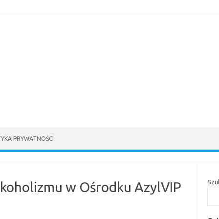
TYKA PRYWATNOŚCI
Szu
lkoholizmu w Ośrodku AzylVIP