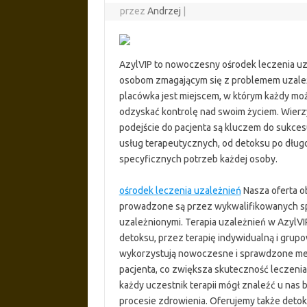
przez
Andrzej
|
AzylVIP to nowoczesny ośrodek leczenia uz
osobom zmagającym się z problemem uzależn
placówka jest miejscem, w którym każdy mo
odzyskać kontrolę nad swoim życiem. Wierz
podejście do pacjenta są kluczem do sukces
usług terapeutycznych, od detoksu po dłu
specyficznych potrzeb każdej osoby.
ośrodek leczenia uzależnień
Nasza oferta ob
prowadzone są przez wykwalifikowanych sp
uzależnionymi. Terapia uzależnień w AzylVIP
detoksu, przez terapię indywidualną i grupo
wykorzystują nowoczesne i sprawdzone me
pacjenta, co zwiększa skuteczność leczenia 
każdy uczestnik terapii mógł znaleźć u nas 
procesie zdrowienia. Oferujemy także deto