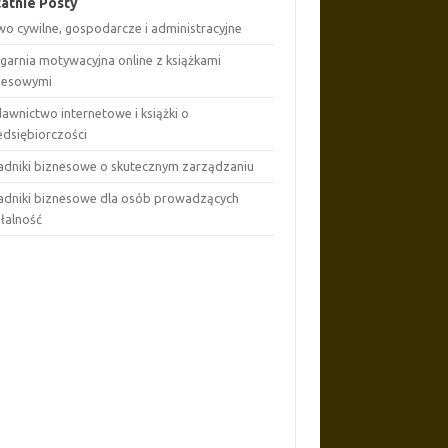
atnie Posty
wo cywilne, gospodarcze i administracyjne
ęgarnia motywacyjna online z książkami
nesowymi
awnictwo internetowe i książki o
edsiębiorczości
adniki biznesowe o skutecznym zarządzaniu
adniki biznesowe dla osób prowadzących
ałalność