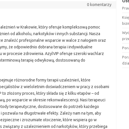
Ost
0 komentarzy
Pra
Ksi
biz
ależnień w Krakowie, który oferuje kompleksową pomoc
Wyd
ień od alkoholu, narkotyków i innych substancji. Nasza
prz
że znaleźć profesjonalne wsparcie w walce z nałogiem oraz
ymy, że odpowiednio dobrana terapia i indywidualne
Por
u w procesie zdrowienia. AzylVIP oferuje szeroki wachlarz
Por
goterminową terapię odwykową, dostosowaną do
dzi
ejmuje różnorodne formy terapii uzależnień, które
ecjalistów z wieloletnim doświadczeniem w pracy z osobami
 to złożony proces, który składa się z kilku etapów – od
wą, po wsparcie w okresie rekonwalescencji. Nasi terapeuci
tody terapeutyczne, dostosowane do potrzeb każdego
i pozwala na długotrwałe efekty. Zależy nam na tym, aby
bezpieczne i zrozumiałe otoczenie, które wspiera go w
ks związany z uzależnieniem od narkotyków, który przebiega