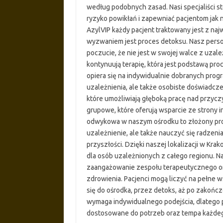
według podobnych zasad. Nasi specjaliści 
ryzyko powikłań i zapewniać pacjentom jak
AzylVIP każdy pacjent traktowany jest z na
wyzwaniem jest proces detoksu. Nasz persone
poczucie, że nie jest w swojej walce z uza
kontynuują terapię, która jest podstawą pr
opiera się na indywidualnie dobranych progr
uzależnienia, ale także osobiste doświadcze
które umożliwiają głęboką pracę nad przycz
grupowe, które oferują wsparcie ze strony 
odwykowa w naszym ośrodku to złożony proc
uzależnienie, ale także nauczyć się radzeni
przyszłości. Dzięki naszej lokalizacji w Kra
dla osób uzależnionych z całego regionu. N
zaangażowanie zespołu terapeutycznego ora
zdrowienia. Pacjenci mogą liczyć na pełne 
się do ośrodka, przez detoks, aż po zakończ
wymaga indywidualnego podejścia, dlatego 
dostosowane do potrzeb oraz tempa każdeg