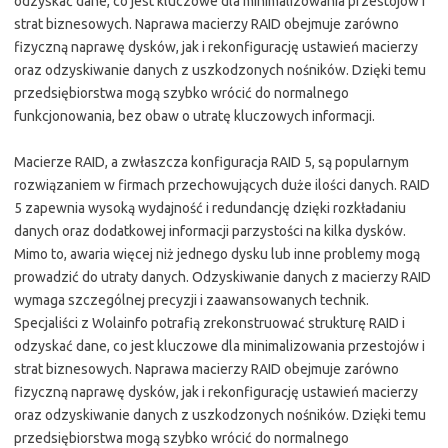
odzyskać dane, co jest kluczowe dla minimalizowania przestojów i
strat biznesowych. Naprawa macierzy RAID obejmuje zarówno
fizyczną naprawę dysków, jak i rekonfigurację ustawień macierzy
oraz odzyskiwanie danych z uszkodzonych nośników. Dzięki temu
przedsiębiorstwa mogą szybko wrócić do normalnego
funkcjonowania, bez obaw o utratę kluczowych informacji.
Macierze RAID, a zwłaszcza konfiguracja RAID 5, są popularnym
rozwiązaniem w firmach przechowujących duże ilości danych. RAID
5 zapewnia wysoką wydajność i redundancję dzięki rozkładaniu
danych oraz dodatkowej informacji parzystości na kilka dysków.
Mimo to, awaria więcej niż jednego dysku lub inne problemy mogą
prowadzić do utraty danych. Odzyskiwanie danych z macierzy RAID
wymaga szczególnej precyzji i zaawansowanych technik.
Specjaliści z Wolainfo potrafią zrekonstruować strukturę RAID i
odzyskać dane, co jest kluczowe dla minimalizowania przestojów i
strat biznesowych. Naprawa macierzy RAID obejmuje zarówno
fizyczną naprawę dysków, jak i rekonfigurację ustawień macierzy
oraz odzyskiwanie danych z uszkodzonych nośników. Dzięki temu
przedsiębiorstwa mogą szybko wrócić do normalnego