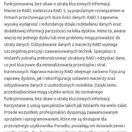
funkcjonowania, bez obaw o utratę kluczowych informacji.
Macierze RAID, zwłaszcza RAID 5, są popularnym rozwiązaniem w
firmach przechowujących duże ilości danych. RAID 5 zapewnia
wysoką wydajność i redundancję dzięki rozkładaniu danych oraz
dodatkowej informacji parzystości na kilka dysków. Mimo to, awaria
więcej niż jednego dysku lub inne problemy mogą prowadzić do
utraty danych. Odzyskiwanie danych z macierzy RAID wymaga
szczególnej precyzji i zaawansowanych technik. Specjaliści z
Wolainfo potrafią zrekonstruować strukturę RAID i odzyskać dane,
co jest kluczowe dla minimalizowania przestojów i strat
biznesowych. Naprawa macierzy RAID obejmuje zarówno fizyczną
naprawę dysków, jak i rekonfigurację ustawień macierzy oraz
odzyskiwanie danych z uszkodzonych nośników. Dzięki temu
przedsiębiorstwa mogą szybko wrócić do normalnego
funkcjonowania, bez obaw o utratę kluczowych informacji.
Korzystanie z usług specjalistów takich jak Wolainfo ma wiele zalet.
Przede wszystkim, profesjonaliści dysponują zaawansowanym
sprzętem i oprogramowaniem, które nie są dostępne dla
przeciętnego użytkownika. Ponadto, posiadają oni doświadczenie i