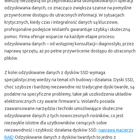
wiedzę niezbędną do przeprowadzania skomplikowanych operacji
odzyskiwania danych, co znacząco zwiększa szanse na pomyślne
przywrócenie dostępu do utraconych informacji. W sytuacjach
krytycznych, kiedy czas i integralność danych są kluczowe,
profesjonalne podejście Wolainfo gwarantuje szybką i skuteczną
pomoc. Firma oferuje wsparcie na każdym etapie procesu
odzyskiwania danych – od wstępnej konsultacji i diagnostyki, przez
naprawę sprzętu, aż po pełne przywrócenie dostępu do utraconych
plików.
Z kolei odzyskiwanie danych z dysków SSD wymaga
specjalistycznej wiedzy na temat ich budowy i działania. Dyski SSD,
choć szybsze i bardziej niezawodne niż tradycyjne dyski twarde, są
podatne na specyficzne problemy, takie jak uszkodzenia układów
elektronicznych czy awarie firmware’u. Wolainfo posiada
zaawansowane narzędzia i techniki umożliwiające skuteczne
odzyskiwanie danych z tych nowoczesnych nośników, co jest
niezwykle istotne dla użytkowników ceniących sobie
niezawodność i szybkość działania dysków SSD.
naprawa macierzy
RAID
Odzyskiwanie danych z dysków twardych to jedno z