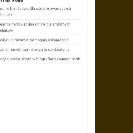
atnie Posty
adniki biznesowe dla osób prowadzących
ałalność
ęgarnia motywacyjna online dla ambitnych
telników
książki o biznesie pomagają osiągać cele
żki o marketingu inspirujące do działania
rety sukcesu ukryte w biografiach znanych osób