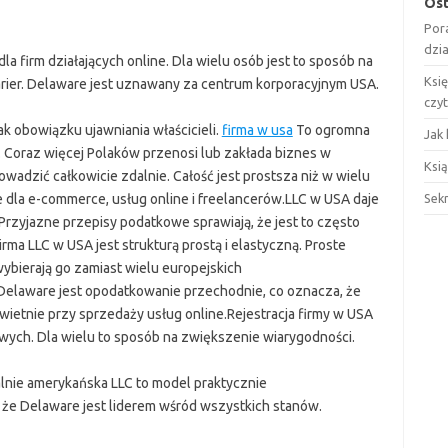
Ost
Por
dzi
dla firm działających online. Dla wielu osób jest to sposób na
Ksi
arier. Delaware jest uznawany za centrum korporacyjnym USA.
czy
k obowiązku ujawniania właścicieli.
firma w usa
To ogromna
Jak 
 Coraz więcej Polaków przenosi lub zakłada biznes w
Ksią
adzić całkowicie zdalnie. Całość jest prostsza niż w wielu
e dla e-commerce, usług online i freelancerów.LLC w USA daje
Sek
Przyjazne przepisy podatkowe sprawiają, że jest to często
irma LLC w USA jest strukturą prostą i elastyczną. Proste
ybierają go zamiast wielu europejskich
w Delaware jest opodatkowanie przechodnie, co oznacza, że
ietnie przy sprzedaży usług online.Rejestracja firmy w USA
wych. Dla wielu to sposób na zwiększenie wiarygodności.
lnie amerykańska LLC to model praktycznie
 że Delaware jest liderem wśród wszystkich stanów.