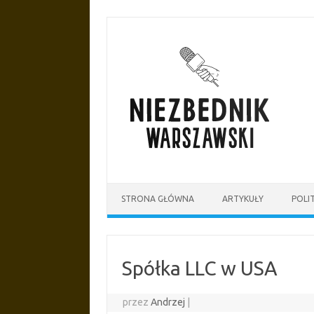
Przejdź
do
treści
STRONA GŁÓWNA
ARTYKUŁY
POLI
Spółka LLC w USA
przez
Andrzej
|