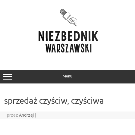
Przejdź
do
treści
Menu
sprzedaż czyściw, czyściwa
przez
Andrzej
|