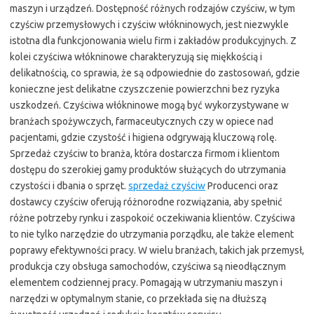
maszyn i urządzeń. Dostępność różnych rodzajów czyściw, w tym
czyściw przemysłowych i czyściw włókninowych, jest niezwykle
istotna dla funkcjonowania wielu firm i zakładów produkcyjnych. Z
kolei czyściwa włókninowe charakteryzują się miękkością i
delikatnością, co sprawia, że są odpowiednie do zastosowań, gdzie
konieczne jest delikatne czyszczenie powierzchni bez ryzyka
uszkodzeń. Czyściwa włókninowe mogą być wykorzystywane w
branżach spożywczych, farmaceutycznych czy w opiece nad
pacjentami, gdzie czystość i higiena odgrywają kluczową rolę.
Sprzedaż czyściw to branża, która dostarcza firmom i klientom
dostępu do szerokiej gamy produktów służących do utrzymania
czystości i dbania o sprzęt.
sprzedaż czyściw
Producenci oraz
dostawcy czyściw oferują różnorodne rozwiązania, aby spełnić
różne potrzeby rynku i zaspokoić oczekiwania klientów. Czyściwa
to nie tylko narzędzie do utrzymania porządku, ale także element
poprawy efektywności pracy. W wielu branżach, takich jak przemysł,
produkcja czy obsługa samochodów, czyściwa są nieodłącznym
elementem codziennej pracy. Pomagają w utrzymaniu maszyn i
narzędzi w optymalnym stanie, co przekłada się na dłuższą