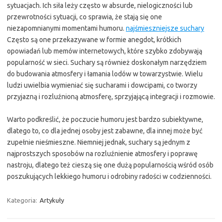
sytuacjach. Ich siła leży często w absurde, nielogiczności lub
przewrotności sytuacji, co sprawia, że stają się one
niezapomnianymi momentami humoru.
najśmieszniejsze suchary
Często są one przekazywane w formie anegdot, krótkich
opowiadań lub memów internetowych, które szybko zdobywają
popularność w sieci. Suchary są również doskonałym narzędziem
do budowania atmosfery i łamania lodów w towarzystwie. Wielu
ludzi uwielbia wymieniać się sucharami i dowcipami, co tworzy
przyjazną i rozluźnioną atmosferę, sprzyjającą integracji i rozmowie.
Warto podkreślić, że poczucie humoru jest bardzo subiektywne,
dlatego to, co dla jednej osoby jest zabawne, dla innej może być
zupełnie nieśmieszne. Niemniej jednak, suchary są jednym z
najprostszych sposobów na rozluźnienie atmosfery i poprawę
nastroju, dlatego też cieszą się one dużą popularnością wśród osób
poszukujących lekkiego humoru i odrobiny radości w codzienności.
Kategoria:
Artykuły