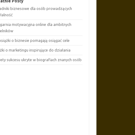
atnie Posty
adniki biznesowe dla osób prowadzących
ałalność
ęgarnia motywacyjna online dla ambitnych
telników
książki o biznesie pomagają osiągać cele
żki o marketingu inspirujące do działania
rety sukcesu ukryte w biografiach znanych osób