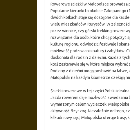
Rowerowe ścieżki w Małopolsce prowadzą prz
Popularne kierunki to okolice Zakopanego i 
dwóch kółkach staje się dostępne dla każde
wielu mieszkańców i turystów. W zależności
przez winnice, czy górski trekking rowerow
rozwiązanie dla osób, które chcą połączyć 
kulturę regionu, odwiedzić festiwale i skan
możliwość podziwiania natury i zabytków. C
doskonała dla rodzin z dziećmi. Każda z tych 
ktoś zastanawia się w które miejsca wybrać
Rodziny z dziećmi mogą postawić na łatwe, a
Małopolski na każdym kilometrze czekają n
Ścieżki rowerowe w tej części Polski idealn
Jazda rowerem daje możliwość zwiedzania bez
wymarzonym celem wycieczek. Małopolska dl
aktywność fizyczną. Niezależnie od tego, cz
kilkudniowy rajd, Małopolska oferuje trasy, k