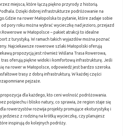
ez miejsca, które łączą piękno przyrody z historią.
Podhala. Dzięki dobrej infrastrukturze podróżowanie na
go.Gdzie na rower Małopolska to pytanie, które zadaje sobie
 od pory roku można wybrać wycieczkę nad jezioro, przejazd
y.Rowerowe w Małopolsce – pakiet atrakcji to idealne
sport z turystyką. W ramach takich wyjazdów można poznać
seny. Najciekawsze rowerowe szlaki Małopolski oferują
iekawą propozycją jest również Wiślana Trasa Rowerowa,
tras oferują piękne widoki i komfortową infrastrukturę. Jeśli
 się na rower w Małopolsce, odpowiedź jest bardzo szeroka.
sfaltowe trasy z dobrą infrastrukturą. W każdej części
iezapomniane pejzaże.
a propozycja dla każdego, kto ceni wolność podróżowania.
 pośpiechu i blisko natury, co sprawia, że region staje się
a rowerzystów rozwija projekty promujące ekoturystykę i
y jedziesz z rodziną na krótką wycieczkę, czy planujesz
tóre inspirują do kolejnych podróży.