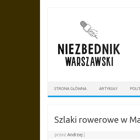
Przejdź
do
treści
STRONA GŁÓWNA
ARTYKUŁY
POLI
Szlaki rowerowe w Ma
przez
Andrzej
|