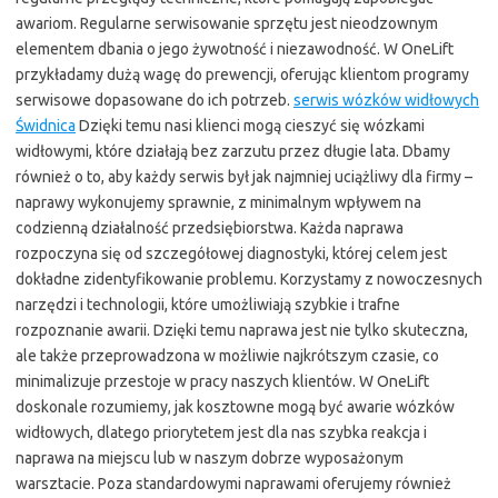
awariom. Regularne serwisowanie sprzętu jest nieodzownym
elementem dbania o jego żywotność i niezawodność. W OneLift
przykładamy dużą wagę do prewencji, oferując klientom programy
serwisowe dopasowane do ich potrzeb.
serwis wózków widłowych
Świdnica
Dzięki temu nasi klienci mogą cieszyć się wózkami
widłowymi, które działają bez zarzutu przez długie lata. Dbamy
również o to, aby każdy serwis był jak najmniej uciążliwy dla firmy –
naprawy wykonujemy sprawnie, z minimalnym wpływem na
codzienną działalność przedsiębiorstwa. Każda naprawa
rozpoczyna się od szczegółowej diagnostyki, której celem jest
dokładne zidentyfikowanie problemu. Korzystamy z nowoczesnych
narzędzi i technologii, które umożliwiają szybkie i trafne
rozpoznanie awarii. Dzięki temu naprawa jest nie tylko skuteczna,
ale także przeprowadzona w możliwie najkrótszym czasie, co
minimalizuje przestoje w pracy naszych klientów. W OneLift
doskonale rozumiemy, jak kosztowne mogą być awarie wózków
widłowych, dlatego priorytetem jest dla nas szybka reakcja i
naprawa na miejscu lub w naszym dobrze wyposażonym
warsztacie. Poza standardowymi naprawami oferujemy również