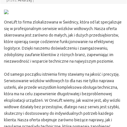
przez
Andrzej
|
OneLift to firma zlokalizowana w Świdnicy, która od lat specjalizuje
się w profesjonalnym serwisie wózków widłowych. Nasza oferta
skierowana jest zarówno do małych, jak i dużych przedsiębiorstw,
które opierają swoje codzienne funkcjonowanie na efektywnej
logistyce. Dzięki naszemu doświadczeniu i zaangażowaniu,
zdobyliśmy zaufanie klientów z różnych branż, zapewniając im
niezawodność i wsparcie techniczne na najwyższym poziomie.
Od samego początku istnienia firmy stawiamy na jakość i precyzję.
Serwisowanie wózków widłowych to dla nas nie tylko naprawa
usterki, ale przede wszystkim kompleksowa obsługa techniczna,
która ma na celu zapewnienie długotrwałej i bezproblemowej
eksploatacji urządzeń. W OneLift wiemy, jak ważne jest, aby wózki
widłowe działały bez przestojów, dlatego nasz serwis jest szybki,
skuteczny i dostosowany do indywidualnych potrzeb każdego
klienta. Nasza oferta obejmuje zarówno bieżące naprawy, jak i
regularne przeglądy techniczne, które pomagają zapobiegać