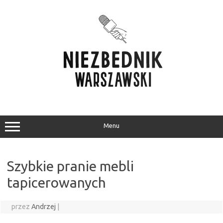
Przejdź
do
treści
Menu
Szybkie pranie mebli
tapicerowanych
przez
Andrzej
|