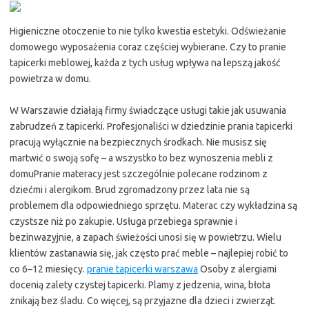
Higieniczne otoczenie to nie tylko kwestia estetyki. Odświeżanie
domowego wyposażenia coraz częściej wybierane. Czy to pranie
tapicerki meblowej, każda z tych usług wpływa na lepszą jakość
powietrza w domu.
W Warszawie działają firmy świadczące usługi takie jak usuwania
zabrudzeń z tapicerki. Profesjonaliści w dziedzinie prania tapicerki
pracują wyłącznie na bezpiecznych środkach. Nie musisz się
martwić o swoją sofę – a wszystko to bez wynoszenia mebli z
domuPranie materacy jest szczególnie polecane rodzinom z
dziećmi i alergikom. Brud zgromadzony przez lata nie są
problemem dla odpowiedniego sprzętu. Materac czy wykładzina są
czystsze niż po zakupie. Usługa przebiega sprawnie i
bezinwazyjnie, a zapach świeżości unosi się w powietrzu. Wielu
klientów zastanawia się, jak często prać meble – najlepiej robić to
co 6–12 miesięcy.
pranie tapicerki warszawa
Osoby z alergiami
docenią zalety czystej tapicerki. Plamy z jedzenia, wina, błota
znikają bez śladu. Co więcej, są przyjazne dla dzieci i zwierząt.