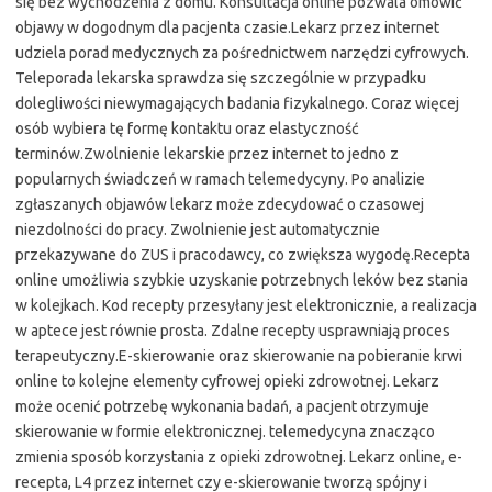
się bez wychodzenia z domu. Konsultacja online pozwala omówić
objawy w dogodnym dla pacjenta czasie.Lekarz przez internet
udziela porad medycznych za pośrednictwem narzędzi cyfrowych.
Teleporada lekarska sprawdza się szczególnie w przypadku
dolegliwości niewymagających badania fizykalnego. Coraz więcej
osób wybiera tę formę kontaktu oraz elastyczność
terminów.Zwolnienie lekarskie przez internet to jedno z
popularnych świadczeń w ramach telemedycyny. Po analizie
zgłaszanych objawów lekarz może zdecydować o czasowej
niezdolności do pracy. Zwolnienie jest automatycznie
przekazywane do ZUS i pracodawcy, co zwiększa wygodę.Recepta
online umożliwia szybkie uzyskanie potrzebnych leków bez stania
w kolejkach. Kod recepty przesyłany jest elektronicznie, a realizacja
w aptece jest równie prosta. Zdalne recepty usprawniają proces
terapeutyczny.E-skierowanie oraz skierowanie na pobieranie krwi
online to kolejne elementy cyfrowej opieki zdrowotnej. Lekarz
może ocenić potrzebę wykonania badań, a pacjent otrzymuje
skierowanie w formie elektronicznej. telemedycyna znacząco
zmienia sposób korzystania z opieki zdrowotnej. Lekarz online, e-
recepta, L4 przez internet czy e-skierowanie tworzą spójny i