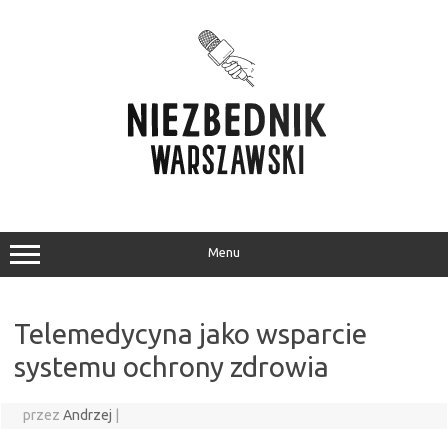
Przejdź
do
treści
Menu
Telemedycyna jako wsparcie
systemu ochrony zdrowia
przez
Andrzej
|