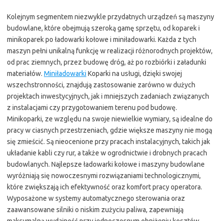
Kolejnym segmentem niezwykle przydatnych urządzeń są maszyny
budowlane, które obejmują szeroką gamę sprzętu, od koparek i
minikoparek po ładowarki kołowe i miniładowarki. Każda z tych
maszyn pełni unikalną funkcję w realizacji różnorodnych projektów,
od prac ziemnych, przez budowę dróg, aż po rozbiórki i załadunki
materiałów.
Miniładowarki
Koparki na usługi, dzięki swojej
wszechstronności, znajdują zastosowanie zarówno w dużych
projektach inwestycyjnych, jak i mniejszych zadaniach związanych
z instalacjami czy przygotowaniem terenu pod budowę.
Minikoparki, ze względu na swoje niewielkie wymiary, są idealne do
pracy w ciasnych przestrzeniach, gdzie większe maszyny nie mogą
się zmieścić. Są nieocenione przy pracach instalacyjnych, takich jak
układanie kabli czy rur, a także w ogrodnictwie i drobnych pracach
budowlanych. Najlepsze ładowarki kołowe i maszyny budowlane
wyróżniają się nowoczesnymi rozwiązaniami technologicznymi,
które zwiększają ich efektywność oraz komfort pracy operatora.
Wyposażone w systemy automatycznego sterowania oraz
zaawansowane silniki o niskim zużyciu paliwa, zapewniają