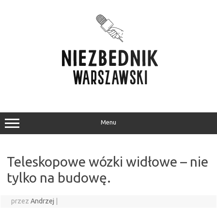
Przejdź
do
treści
Menu
Teleskopowe wózki widłowe – nie
tylko na budowę.
przez
Andrzej
|